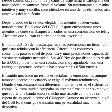
Desde consumos, autonomía y datos de viaje hasta la cartografía del
navegador directamente frente al volante. Su funcionamiento resulta
intuitivo y muy sencillo, convirtiéndose en uno de los elementos más
atractivos del habitáculo.
Dependiendo de la versión elegida, los asientos pueden variar
notablemente. En el caso del GTI Clubsport encontramos unos
asientos de corte semibaquet tapizados en una combinación de tela y
Alcántara que sujetan el cuerpo de forma excelente.
El motor 2.0 TSI demuestra que las altas prestaciones no tienen por
qué estar reñidas con la eficiencia. Ofrece unos consumos
contenidos para su nivel de potencia y unas prestaciones capaces de
satisfacer cualquier necesidad. Sus 400 Nm de par disponibles desde
las 2.000 rpm permiten una conducción muy agradable, con una
entrega de potencia constante hasta superar las 6.500 vueltas.
El sonido mecánico no resulta especialmente emocionante, aunque
tampoco decepciona cuando se exige el máximo rendimiento.
Donde sí encontramos una diferencia importante es en el sistema de
escape. Nuestra unidad equipaba un sistema firmado por Akrapovic
que aporta una banda sonora mucho más acorde con lo que se
espera de un modelo como el Clubsport. Aunque no alcanza el nivel
del Golf R, sí consigue transmitir una personalidad mucho más
deportiva.