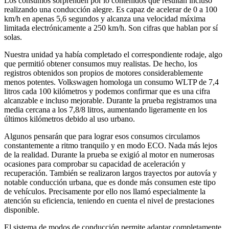
Los consumos sorprenden por lo contenidos que resultan incluso
realizando una conducción alegre. Es capaz de acelerar de 0 a 100
km/h en apenas 5,6 segundos y alcanza una velocidad máxima
limitada electrónicamente a 250 km/h. Son cifras que hablan por sí
solas.
Nuestra unidad ya había completado el correspondiente rodaje, algo
que permitió obtener consumos muy realistas. De hecho, los
registros obtenidos son propios de motores considerablemente
menos potentes. Volkswagen homologa un consumo WLTP de 7,4
litros cada 100 kilómetros y podemos confirmar que es una cifra
alcanzable e incluso mejorable. Durante la prueba registramos una
media cercana a los 7,8/8 litros, aumentando ligeramente en los
últimos kilómetros debido al uso urbano.
Algunos pensarán que para lograr esos consumos circulamos
constantemente a ritmo tranquilo y en modo ECO. Nada más lejos
de la realidad. Durante la prueba se exigió al motor en numerosas
ocasiones para comprobar su capacidad de aceleración y
recuperación. También se realizaron largos trayectos por autovía y
notable conducción urbana, que es donde más consumen este tipo
de vehículos. Precisamente por ello nos llamó especialmente la
atención su eficiencia, teniendo en cuenta el nivel de prestaciones
disponible.
El sistema de modos de conducción permite adaptar completamente