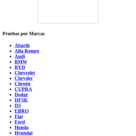
Pruebas por Marcas
Abarth
Alfa Romeo
Audi
BMW
BYD
Chevrolet
Chrysler
Citroën
CUPRA
Dodge
DFSK
DS
EBRO
Fiat
Ford
Honda
Hyundai