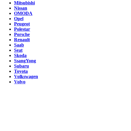
Mitsubishi
Nissan
OMODA
Opel
Peugeot
Polestar
Porsche
Renault
Saab
Seat
Skoda
SsangYong
Subaru
Toyota
Volkswagen
Volvo