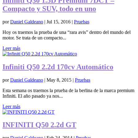
Infiniti Q30 1.5D Premium 7DCT –
Compacto y SUV, todo en uno
por
Daniel Galdeano
|
Jul 15, 2016
|
Pruebas
Hoy os traemos la prueba de una “rara avis” dentro del mundo del
motor. Se trata de un compacto...
Leer más
Infiniti Q50 2.2d 170cv Automático
por
Daniel Galdeano
|
May 8, 2015
|
Pruebas
Esta semana os traemos la prueba de la berlina de la marca premium
Infiniti. El año pasado ya nos...
Leer más
INFINITI Q50 2.2d GT
por
Daniel Galdeano
|
Feb 24, 2014
|
Pruebas