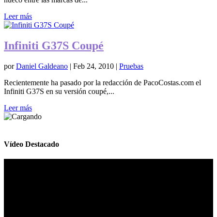
Leer más
Infiniti G37S Coupé
por
Daniel Galdeano
|
Feb 24, 2010
|
Pruebas
Recientemente ha pasado por la redacción de PacoCostas.com el
Infiniti G37S en su versión coupé,...
Leer más
Vídeo Destacado
Reproductor
de
vídeo