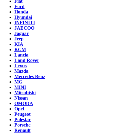
Fiat
Ford
Honda
Hyundai
INFINITI
JAECOO
Jaguar
Jeep
KIA
KGM
Lancia
Land Rover
Lexus
Mazda
Mercedes Benz
MG
MINI
Mitsubishi
Nissan
OMODA
Opel
Peugeot
Polestar
Porsche
Renault