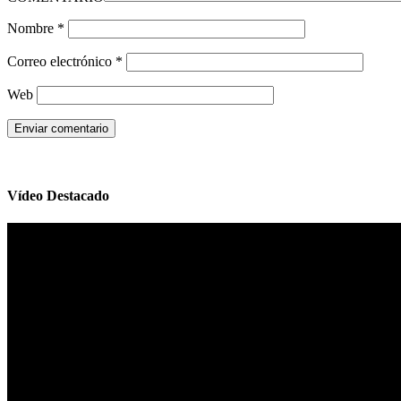
Nombre
*
Correo electrónico
*
Web
Vídeo Destacado
Reproductor
de
vídeo