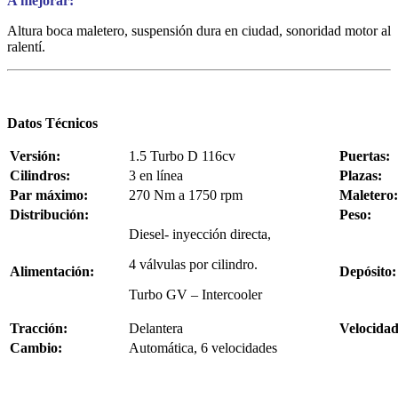
A mejorar:
Altura boca maletero, suspensión dura en ciudad, sonoridad motor al
ralentí.
Datos Técnicos
Versión:
1.5 Turbo D 116cv
Puertas:
Cilindros:
3 en línea
Plazas:
Par máximo:
270 Nm a 1750 rpm
Maletero:
Distribución:
Peso:
Diesel- inyección directa,
4 válvulas por cilindro.
Alimentación:
Depósito:
Turbo GV – Intercooler
Tracción:
Delantera
Velocidad
Cambio:
Automática, 6 velocidades