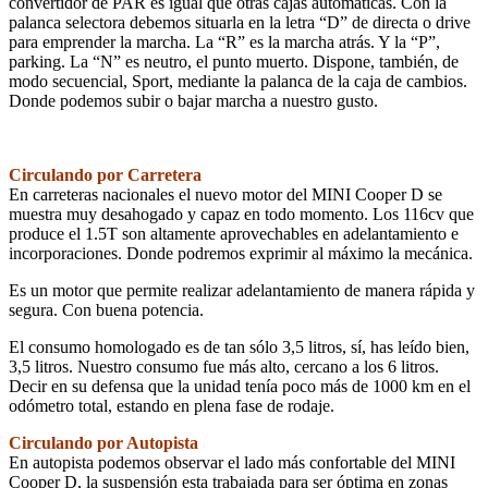
convertidor de PAR es igual que otras cajas automáticas. Con la
palanca selectora debemos situarla en la letra “D” de directa o drive
para emprender la marcha. La “R” es la marcha atrás. Y la “P”,
parking. La “N” es neutro, el punto muerto. Dispone, también, de
modo secuencial, Sport, mediante la palanca de la caja de cambios.
Donde podemos subir o bajar marcha a nuestro gusto.
Circulando por Carretera
En carreteras nacionales el nuevo motor del MINI Cooper D se
muestra muy desahogado y capaz en todo momento. Los 116cv que
produce el 1.5T son altamente aprovechables en adelantamiento e
incorporaciones. Donde podremos exprimir al máximo la mecánica.
Es un motor que permite realizar adelantamiento de manera rápida y
segura. Con buena potencia.
El consumo homologado es de tan sólo 3,5 litros, sí, has leído bien,
3,5 litros. Nuestro consumo fue más alto, cercano a los 6 litros.
Decir en su defensa que la unidad tenía poco más de 1000 km en el
odómetro total, estando en plena fase de rodaje.
Circulando por Autopista
En autopista podemos observar el lado más confortable del MINI
Cooper D, la suspensión esta trabajada para ser óptima en zonas