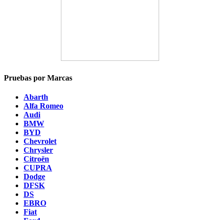
Pruebas por Marcas
Abarth
Alfa Romeo
Audi
BMW
BYD
Chevrolet
Chrysler
Citroën
CUPRA
Dodge
DFSK
DS
EBRO
Fiat