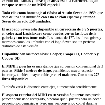
exterior una
llantas y líneas que atraviesan la carrocería dejan
ver que se trata de un MINI especial
.
Todo ello como homenaje al clásico al Austin Seven de 1959
, que
dota de una alta distinción
con esta
edición
especial y
limitada
Seven
de tan sólo
150 unidades
.
El
acabado Seven está disponible en carrocería de 3 y 5 puertas
,
en
color azul Lapisluxury como puedes ver en las fotos de la
galería y con tres tonos más
. Las llantas de 17”, las líneas grises y
marrones como los umbrales con el logo Seven son un perfecto
distintivo de esta versión.
Disponible con las mecánicas: Cooper, Cooper D, Cooper S y
Cooper SD.
El MINI 5 puertas
es más grande que su versión convencional de 3
puertas.
Mide 4 metros de largo
, permitiendo mayor espacio
interior y, también, mayor cubicaje en
el maletero. Con unos 278
litros disponibles
.
También varía la distancia entre ejes, aumentando sensiblemente.
El aspecto exterior del MINI en su versión 5 puertas
nos puede
parecer demasiado recargado, o pensar que 5 puertas para un coche
pequeño son demasiadas. Pero una vez convivido con él durante