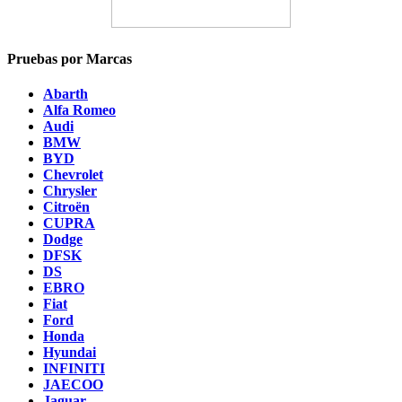
Pruebas por Marcas
Abarth
Alfa Romeo
Audi
BMW
BYD
Chevrolet
Chrysler
Citroën
CUPRA
Dodge
DFSK
DS
EBRO
Fiat
Ford
Honda
Hyundai
INFINITI
JAECOO
Jaguar