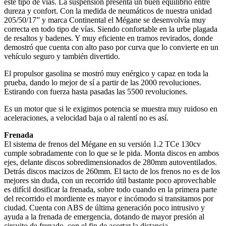
este tipo de vías. La suspensión presenta un buen equilibrio entre
dureza y confort. Con la medida de neumáticos de nuestra unidad
205/50/17” y marca Continental el Mégane se desenvolvía muy
correcta en todo tipo de vías. Siendo confortable en la urbe plagada
de resaltos y badenes. Y muy eficiente en tramos revirados, donde
demostró que cuenta con alto paso por curva que lo convierte en un
vehículo seguro y también divertido.
El propulsor gasolina se mostró muy enérgico y capaz en toda la
prueba, dando lo mejor de sí a partir de las 2000 revoluciones.
Estirando con fuerza hasta pasadas las 5500 revoluciones.
Es un motor que si le exigimos potencia se muestra muy ruidoso en
aceleraciones, a velocidad baja o al ralentí no es así.
Frenada
El sistema de frenos del Mégane en su versión 1.2 TCe 130cv
cumple sobradamente con lo que se le pida. Monta discos en ambos
ejes, delante discos sobredimensionados de 280mm autoventilados.
Detrás discos macizos de 260mm. El tacto de los frenos no es de los
mejores sin duda, con un recorrido útil bastante poco aprovechable
es difícil dosificar la frenada, sobre todo cuando en la primera parte
del recorrido el mordiente es mayor e incómodo si transitamos por
ciudad. Cuenta con ABS de última generación poco intrusivo y
ayuda a la frenada de emergencia, dotando de mayor presión al
circuito de frenado, con el fin de acortar la distancia.