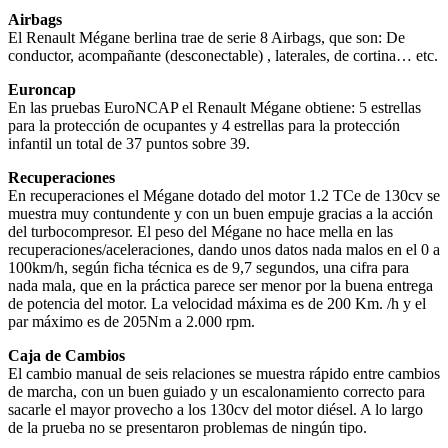
Airbags
El Renault Mégane berlina trae de serie 8 Airbags, que son: De
conductor, acompañante (desconectable) , laterales, de cortina… etc.
Euroncap
En las pruebas EuroNCAP el Renault Mégane obtiene: 5 estrellas
para la protección de ocupantes y 4 estrellas para la protección
infantil un total de 37 puntos sobre 39.
Recuperaciones
En recuperaciones el Mégane dotado del motor 1.2 TCe de 130cv se
muestra muy contundente y con un buen empuje gracias a la acción
del turbocompresor. El peso del Mégane no hace mella en las
recuperaciones/aceleraciones, dando unos datos nada malos en el 0 a
100km/h, según ficha técnica es de 9,7 segundos, una cifra para
nada mala, que en la práctica parece ser menor por la buena entrega
de potencia del motor. La velocidad máxima es de 200 Km. /h y el
par máximo es de 205Nm a 2.000 rpm.
Caja de Cambios
El cambio manual de seis relaciones se muestra rápido entre cambios
de marcha, con un buen guiado y un escalonamiento correcto para
sacarle el mayor provecho a los 130cv del motor diésel. A lo largo
de la prueba no se presentaron problemas de ningún tipo.