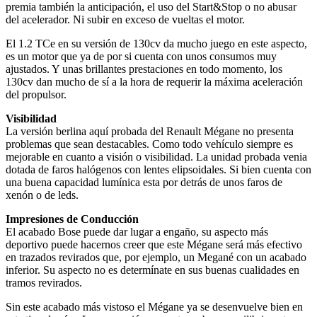
premia también la anticipación, el uso del Start&Stop o no abusar
del acelerador. Ni subir en exceso de vueltas el motor.
El 1.2 TCe en su versión de 130cv da mucho juego en este aspecto,
es un motor que ya de por si cuenta con unos consumos muy
ajustados. Y unas brillantes prestaciones en todo momento, los
130cv dan mucho de sí a la hora de requerir la máxima aceleración
del propulsor.
Visibilidad
La versión berlina aquí probada del Renault Mégane no presenta
problemas que sean destacables. Como todo vehículo siempre es
mejorable en cuanto a visión o visibilidad. La unidad probada venia
dotada de faros halógenos con lentes elipsoidales. Si bien cuenta con
una buena capacidad lumínica esta por detrás de unos faros de
xenón o de leds.
Impresiones de Conducción
El acabado Bose puede dar lugar a engaño, su aspecto más
deportivo puede hacernos creer que este Mégane será más efectivo
en trazados revirados que, por ejemplo, un Megané con un acabado
inferior. Su aspecto no es determínate en sus buenas cualidades en
tramos revirados.
Sin este acabado más vistoso el Mégane ya se desenvuelve bien en