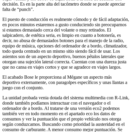
decisión. Es en la parte alta del tacómetro donde se puede apreciar
falta de “punch”.
El puesto de conducción es realmente cómodo y de fácil adaptación,
en pocos minutos estaremos a gusto conduciendo sin preocuparnos
si estamos demasiado cerca del volante o muy retirados. El
salpicadero, de estética seria, es limpio en cuanto a botonería, es
decir, no abusa de demasiados botones para el manejo de la radio,
equipo de música, opciones del ordenador de a bordo, climatizador,
todo queda centrado en un mismo sitio siendo fácil de usar. Los
asientos son de un aspecto deportivo, buenos pétalos laterales que
otorgan una sujeción lateral correcta. Cuentan con una dureza justa
que no cansa en viajes cortos y que se agradece en viajes largos.
El acabado Bose le proporciona al Mégane un aspecto más
deportivo externamente, con paragolpes específicos y unas llantas a
juego con el conjunto.
La unidad probada venia dotada del sistema multimedia con R-Link,
donde también podíamos interactuar con el navegador o el
ordenador de a bordo. Al tratarse de una versión eco2 podemos
también ver en todo momento en el apartado eco los datos de
consumos y ver la puntuación que el propio vehículo nos otorga
según conduzcamos. Buscando como prioridad la austeridad en el
consumo de carburante. A menor consumo mejor puntuación. Se