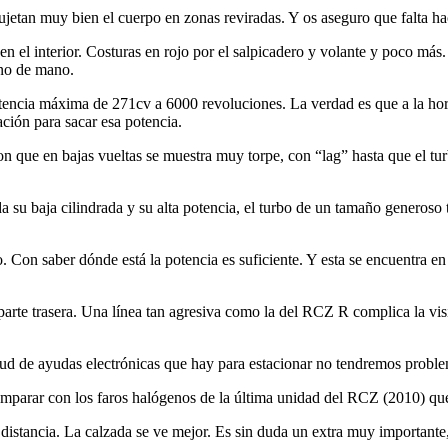
jetan muy bien el cuerpo en zonas reviradas. Y os aseguro que falta ha
n el interior. Costuras en rojo por el salpicadero y volante y poco m
reno de mano.
ncia máxima de 271cv a 6000 revoluciones. La verdad es que a la hora
ión para sacar esa potencia.
on que en bajas vueltas se muestra muy torpe, con “lag” hasta que el t
a su baja cilindrada y su alta potencia, el turbo de un tamaño generoso
Con saber dónde está la potencia es suficiente. Y esta se encuentra en
parte trasera. Una línea tan agresiva como la del RCZ R complica la visi
itud de ayudas electrónicas que hay para estacionar no tendremos probl
parar con los faros halógenos de la última unidad del RCZ (2010) qu
distancia. La calzada se ve mejor. Es sin duda un extra muy important