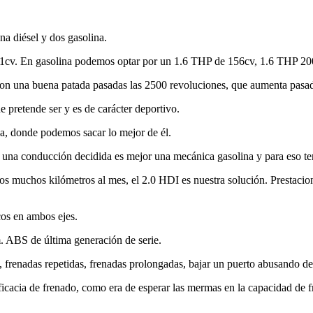
a diésel y dos gasolina.
71cv. En gasolina podemos optar por un 1.6 THP de 156cv, 1.6 THP 200
n una buena patada pasadas las 2500 revoluciones, que aumenta pasad
 pretende ser y es de carácter deportivo.
a, donde podemos sacar lo mejor de él.
ra una conducción decidida es mejor una mecánica gasolina y para eso t
 muchos kilómetros al mes, el 2.0 HDI es nuestra solución. Prestacion
os en ambos ejes.
. ABS de última generación de serie.
s, frenadas repetidas, frenadas prolongadas, bajar un puerto abusando d
eficacia de frenado, como era de esperar las mermas en la capacidad de 