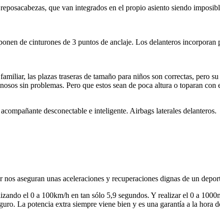
reposacabezas, que van integrados en el propio asiento siendo imposible
onen de cinturones de 3 puntos de anclaje. Los delanteros incorporan p
miliar, las plazas traseras de tamaño para niños son correctas, pero s
osos sin problemas. Pero que estos sean de poca altura o toparan con el
l acompañante desconectable e inteligente. Airbags laterales delanteros.
 nos aseguran unas aceleraciones y recuperaciones dignas de un deport
izando el 0 a 100km/h en tan sólo 5,9 segundos. Y realizar el 0 a 1000
guro. La potencia extra siempre viene bien y es una garantía a la hora 