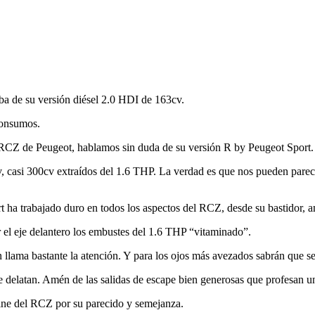
ba de su versión diésel 2.0 HDI de 163cv.
consumos.
el RCZ de Peugeot, hablamos sin duda de su versión R by Peugeot Sport.
, casi 300cv extraídos del 1.6 THP. La verdad es que nos pueden parec
a trabajado duro en todos los aspectos del RCZ, desde su bastidor, amor
 el eje delantero los embustes del 1.6 THP “vitaminado”.
lama bastante la atención. Y para los ojos más avezados sabrán que se t
e delatan. Amén de las salidas de escape bien generosas que profesan u
Line del RCZ por su parecido y semejanza.