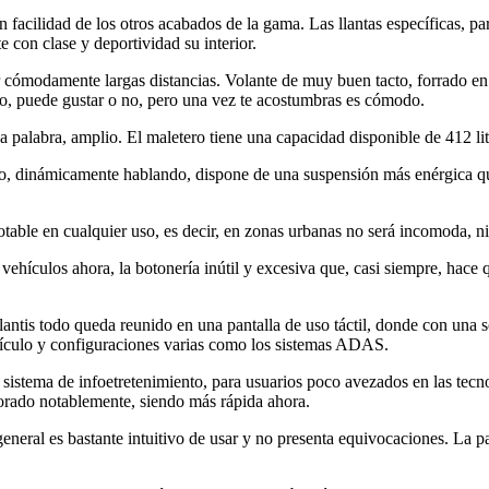
acilidad de los otros acabados de la gama. Las llantas específicas, para
 con clase y deportividad su interior.
jar cómodamente largas distancias. Volante de muy buen tacto, forrado 
o, puede gustar o no, pero una vez te acostumbras es cómodo.
a palabra, amplio. El maletero tiene una capacidad disponible de 412 litr
o, dinámicamente hablando, dispone de una suspensión más enérgica qu
notable en cualquier uso, es decir, en zonas urbanas no será incomoda, 
ículos ahora, la botonería inútil y excesiva que, casi siempre, hace qu
ntis todo queda reunido en una pantalla de uso táctil, donde con una s
ehículo y configuraciones varias como los sistemas ADAS.
 un sistema de infoetretenimiento, para usuarios poco avezados en las te
orado notablemente, siendo más rápida ahora.
neral es bastante intuitivo de usar y no presenta equivocaciones. La pan