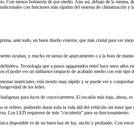
mpio. Con menos botonería de por medio. Aún así, debajo de la misma, 
radicionales con funciones más rápidas del sistema de climatización y la
ma, ante todo, un buen diseño exterior, que más cristal para ver mejor, p
miento ayudan, y mucho en tareas de aparcamiento o a la hora de maniob
finitiva. Tecnología que a pasos agigantados entró hace unos años en l
os el poder ver un utilitario/compacto de acabado medio con este tipo d
sistemas matriciales, está siendo muy rápido y se puede ver y comproba
longevidad de los ledes.
halógenas para luces de cruce/carretera. El escalón más bajo, ahora, es 
refiere, pudiendo durar toda la vida útil del vehículo sin tener que s
leza. Los LED requieren de más “circuitería” para su funcionamiento.
ica disponible es de un buen haz de luz, ancho y profundo. Con encend