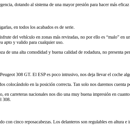
gencia, dotando al sistema de una mayor presión para hacer más eficaz l
garlas, en todos los acabados es de serie.
sfrute del vehículo en zonas más reviradas, no por ello es “malo” en u
a apto y valido para cualquier uso.
a de una alta comodidad y buena calidad de rodadura, no presenta perd
eugeot 308 GT. El ESP es poco intrusivo, nos deja llevar el coche algo
dos colocándolo en la posición correcta. Tan solo nos daremos cuenta p
 en carreteras nacionales nos dio una muy buena impresión en cuanto a e
l 308.
 con cinco reposacabezas. Los delanteros son regulables en altura e in