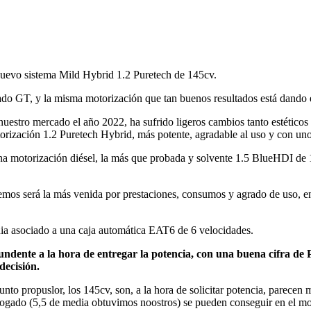
uevo sistema Mild Hybrid 1.2 Puretech de 145cv.
o GT, y la misma motorización que tan buenos resultados está dando en
nuestro mercado el año 2022, ha sufrido ligeros cambios tanto estéticos
rización 1.2 Puretech Hybrid, más potente, agradable al uso y con un
 motorización diésel, la más que probada y solvente 1.5 BlueHDI de 
os será la más venida por prestaciones, consumos y agrado de uso, en
nia asociado a una caja automática EAT6 de 6 velocidades.
undente a la hora de entregar la potencia, con una buena cifra d
decisión.
nto propuslor, los 145cv, son, a la hora de solicitar potencia, parece
ologado (5,5 de media obtuvimos noostros) se pueden conseguir en el m