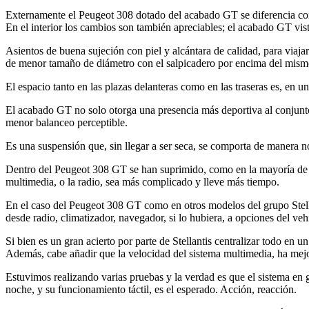
Externamente el Peugeot 308 dotado del acabado GT se diferencia con f
En el interior los cambios son también apreciables; el acabado GT viste
Asientos de buena sujeción con piel y alcántara de calidad, para via
de menor tamaño de diámetro con el salpicadero por encima del mism
El espacio tanto en las plazas delanteras como en las traseras es, en un
El acabado GT no solo otorga una presencia más deportiva al conjunt
menor balanceo perceptible.
Es una suspensión que, sin llegar a ser seca, se comporta de manera 
Dentro del Peugeot 308 GT se han suprimido, como en la mayoría de veh
multimedia, o la radio, sea más complicado y lleve más tiempo.
En el caso del Peugeot 308 GT como en otros modelos del grupo Stella
desde radio, climatizador, navegador, si lo hubiera, a opciones del v
Si bien es un gran acierto por parte de Stellantis centralizar todo en
Además, cabe añadir que la velocidad del sistema multimedia, ha mej
Estuvimos realizando varias pruebas y la verdad es que el sistema en ge
noche, y su funcionamiento táctil, es el esperado. Acción, reacción.