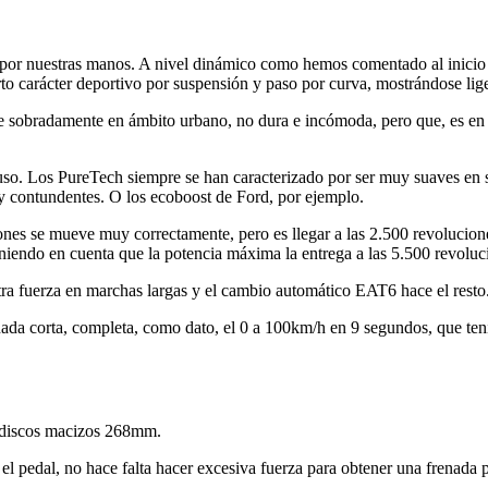
a por nuestras manos. A nivel dinámico como hemos comentado al inicio 
o carácter deportivo por suspensión y paso por curva, mostrándose lige
sobradamente en ámbito urbano, no dura e incómoda, pero que, es en ca
o. Los PureTech siempre se han caracterizado por ser muy suaves en s
 contundentes. O los ecoboost de Ford, por ejemplo.
ones se mueve muy correctamente, pero es llegar a las 2.500 revolucion
eniendo en cuenta que la potencia máxima la entrega a las 5.500 revoluc
stra fuerza en marchas largas y el cambio automático EAT6 hace el resto
nada corta, completa, como dato, el 0 a 100km/h en 9 segundos, que teni
 discos macizos 268mm.
el pedal, no hace falta hacer excesiva fuerza para obtener una frenada p