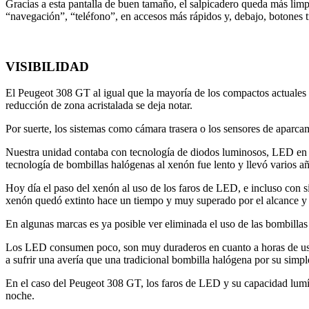
Gracias a esta pantalla de buen tamaño, el salpicadero queda más li
“navegación”, “teléfono”, en accesos más rápidos y, debajo, botones t
VISIBILIDAD
El Peugeot 308 GT al igual que la mayoría de los compactos actuales pri
reducción de zona acristalada se deja notar.
Por suerte, los sistemas como cámara trasera o los sensores de aparca
Nuestra unidad contaba con tecnología de diodos luminosos, LED en de
tecnología de bombillas halógenas al xenón fue lento y llevó varios añ
Hoy día el paso del xenón al uso de los faros de LED, e incluso con 
xenón quedó extinto hace un tiempo y muy superado por el alcance y 
En algunas marcas es ya posible ver eliminada el uso de las bombillas 
Los LED consumen poco, son muy duraderos en cuanto a horas de uso se 
a sufrir una avería que una tradicional bombilla halógena por su simp
En el caso del Peugeot 308 GT, los faros de LED y su capacidad lumín
noche.