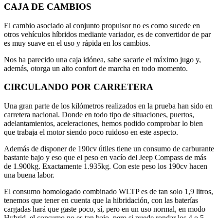
CAJA DE CAMBIOS
El cambio asociado al conjunto propulsor no es como sucede en
otros vehículos híbridos mediante variador, es de convertidor de par
es muy suave en el uso y rápida en los cambios.
Nos ha parecido una caja idónea, sabe sacarle el máximo jugo y,
además, otorga un alto confort de marcha en todo momento.
CIRCULANDO POR CARRETERA
Una gran parte de los kilómetros realizados en la prueba han sido en
carretera nacional. Donde en todo tipo de situaciones, puertos,
adelantamientos, aceleraciones, hemos podido comprobar lo bien
que trabaja el motor siendo poco ruidoso en este aspecto.
Además de disponer de 190cv útiles tiene un consumo de carburante
bastante bajo y eso que el peso en vacío del Jeep Compass de más
de 1.900kg. Exactamente 1.935kg. Con este peso los 190cv hacen
una buena labor.
El consumo homologado combinado WLTP es de tan solo 1,9 litros,
tenemos que tener en cuenta que la hibridación, con las baterías
cargadas hará que gaste poco, sí, pero en un uso normal, en modo
Hybrid, el consumo no es tan bajo, pero si puede rondar los 4 o 5