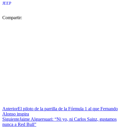
JEEP
Compartir:
Anterior
El piloto de la parrilla de la Fórmula 1 al que Fernando
Alonso inspira
Siguiente
Jaime Alguersuari: “Ni yo, ni Carlos Sainz, gustamos
nunca a Red Bull”