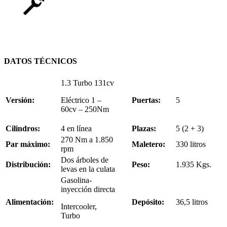
DATOS TÉCNICOS
1.3 Turbo 131cv
Versión:
Eléctrico 1 –
Puertas:
5
60cv – 250Nm
Cilindros:
4 en línea
Plazas:
5 (2 + 3)
270 Nm a 1.850
Par máximo:
Maletero:
330 litros
rpm
Dos árboles de
Distribución:
Peso:
1.935 Kgs.
levas en la culata
Gasolina-
inyección directa
Alimentación:
Depósito:
36,5 litros
Intercooler,
Turbo