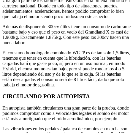
Una gran parte de los kilómetros realizados en la prueba han sido en
carretera nacional. Donde en todo tipo de situaciones, puertos,
adelantamientos, aceleraciones, hemos podido comprobar lo bien
que trabaja el motor siendo poco ruidoso en este aspecto.
Además de disponer de 300cv útiles tiene un consumo de carburante
bastante bajo y eso que el peso en vacío del Grandland X es casi de
1.900kg. Exactamente 1.875kg. Con este peso los 300cv hacen una
buena labor.
El consumo homologado combinado WLTP es de tan solo 1,5 litros,
tenemos que tener en cuenta que la hibridación, con las baterías
cargadas hará que gaste poco, sí, pero en un uso normal, en modo
Hybrid, el consumo no es tan bajo, pero si puede rondar los 4 o 5
litros dependiendo del uso y de lo que se le exija. Si las baterías
están descargadas el consumo será de 8 litros fácil, dado que solo
trabaja el motor de gasolina.
CIRCULANDO POR AUTOPISTA
En autopista también circulamos una gran parte de la prueba, donde
pudimos comprobar como a velocidades legales el sonido del motor
está más amortiguado que el ruido aerodinámico, por ejemplo.
Las vibraciones en los pedales / palanca de cambios en marcha son