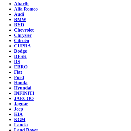
Abarth
Alfa Romeo
Audi
BMW
BYD
Chevrolet
Chrysler
Citroën
CUPRA
Dodge
DFSK
DS
EBRO
Fiat
Ford
Honda
Hyundai
INFINITI
JAECOO
Jaguar
Jeep
KIA
KGM
Lancia
Land Rover