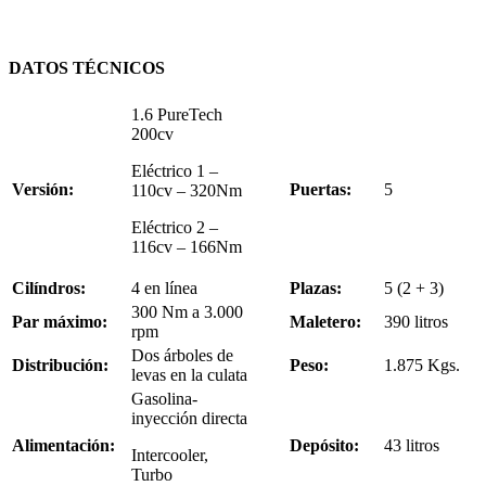
DATOS TÉCNICOS
1.6 PureTech
200cv
Eléctrico 1 –
Versión:
Puertas:
5
110cv – 320Nm
Eléctrico 2 –
116cv – 166Nm
Cilíndros:
4 en línea
Plazas:
5 (2 + 3)
300 Nm a 3.000
Par máximo:
Maletero:
390 litros
rpm
Dos árboles de
Distribución:
Peso:
1.875 Kgs.
levas en la culata
Gasolina-
inyección directa
Alimentación:
Depósito:
43 litros
Intercooler,
Turbo