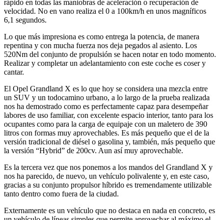
rápido en todas las maniobras de aceleración o recuperación de
velocidad. No en vano realiza el 0 a 100km/h en unos magníficos
6,1 segundos.
Lo que más impresiona es como entrega la potencia, de manera
repentina y con mucha fuerza nos deja pegados al asiento. Los
520Nm del conjunto de propulsión se hacen notar en todo momento.
Realizar y completar un adelantamiento con este coche es coser y
cantar.
El Opel Grandland X es lo que hoy se considera una mezcla entre
un SUV y un todocamino urbano, a lo largo de la prueba realizada
nos ha demostrado como es perfectamente capaz para desempeñar
labores de uso familiar, con excelente espacio interior, tanto para los
ocupantes como para la carga de equipaje con un maletero de 390
litros con formas muy aprovechables. Es más pequeño que el de la
versión tradicional de diésel o gasolina y, también, más pequeño que
la versión “Hybrid” de 200cv. Aun así muy aprovechable.
Es la tercera vez que nos ponemos a los mandos del Grandland X y
nos ha parecido, de nuevo, un vehículo polivalente y, en este caso,
gracias a su conjunto propulsor híbrido es tremendamente utilizable
tanto dentro como fuera de la ciudad.
Externamente es un vehículo que no destaca en nada en concreto, es
un vehículo de líneas simples que permite aprovechar al máximo el