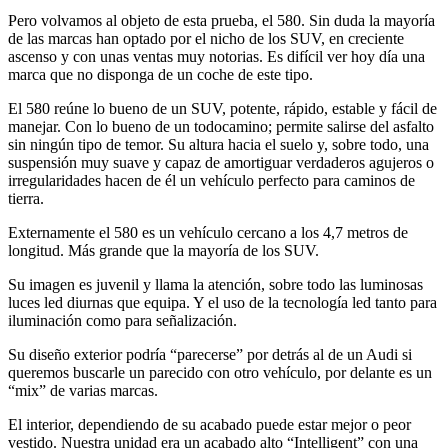
Pero volvamos al objeto de esta prueba, el 580. Sin duda la mayoría
de las marcas han optado por el nicho de los SUV, en creciente
ascenso y con unas ventas muy notorias. Es difícil ver hoy día una
marca que no disponga de un coche de este tipo.
El 580 reúne lo bueno de un SUV, potente, rápido, estable y fácil de
manejar. Con lo bueno de un todocamino; permite salirse del asfalto
sin ningún tipo de temor. Su altura hacia el suelo y, sobre todo, una
suspensión muy suave y capaz de amortiguar verdaderos agujeros o
irregularidades hacen de él un vehículo perfecto para caminos de
tierra.
Externamente el 580 es un vehículo cercano a los 4,7 metros de
longitud. Más grande que la mayoría de los SUV.
Su imagen es juvenil y llama la atención, sobre todo las luminosas
luces led diurnas que equipa. Y el uso de la tecnología led tanto para
iluminación como para señalización.
Su diseño exterior podría “parecerse” por detrás al de un Audi si
queremos buscarle un parecido con otro vehículo, por delante es un
“mix” de varias marcas.
El interior, dependiendo de su acabado puede estar mejor o peor
vestido. Nuestra unidad era un acabado alto “Intelligent” con una