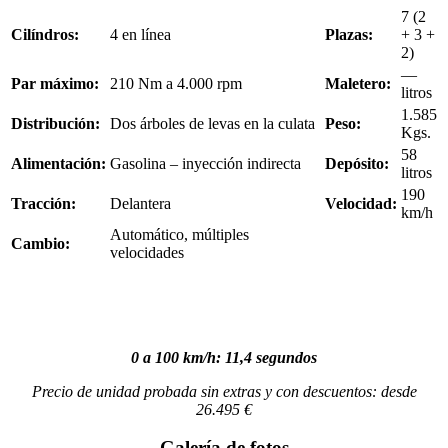
7 (2
Cilíndros:
4 en línea
Plazas:
+ 3 +
2)
—
Par máximo:
210 Nm a 4.000 rpm
Maletero:
litros
1.585
Distribución:
Dos árboles de levas en la culata
Peso:
Kgs.
58
Alimentación:
Gasolina – inyección indirecta
Depósito:
litros
190
Tracción:
Delantera
Velocidad:
km/h
Automático, múltiples
Cambio:
velocidades
0 a 100 km/h: 11,4 segundos
Precio de unidad probada sin extras y con descuentos: desde
26.495 €
Galería de fotos