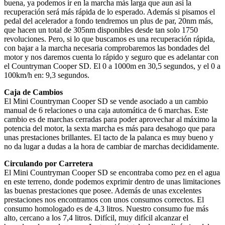
buena, ya podemos ir en la marcha más larga que aun así la
recuperación será más rápida de lo esperado. Además si pisamos el
pedal del acelerador a fondo tendremos un plus de par, 20nm más,
que hacen un total de 305nm disponibles desde tan solo 1750
revoluciones. Pero, si lo que buscamos es una recuperación rápida,
con bajar a la marcha necesaria comprobaremos las bondades del
motor y nos daremos cuenta lo rápido y seguro que es adelantar con
el Countryman Cooper SD. El 0 a 1000m en 30,5 segundos, y el 0 a
100km/h en: 9,3 segundos.
Caja de Cambios
El Mini Countryman Cooper SD se vende asociado a un cambio
manual de 6 relaciones o una caja automática de 6 marchas. Este
cambio es de marchas cerradas para poder aprovechar al máximo la
potencia del motor, la sexta marcha es más para desahogo que para
unas prestaciones brillantes. El tacto de la palanca es muy bueno y
no da lugar a dudas a la hora de cambiar de marchas decididamente.
Circulando por Carretera
El Mini Countryman Cooper SD se encontraba como pez en el agua
en este terreno, donde podemos exprimir dentro de unas limitaciones
las buenas prestaciones que posee. Además de unas excelentes
prestaciones nos encontramos con unos consumos correctos. El
consumo homologado es de 4,3 litros. Nuestro consumo fue más
alto, cercano a los 7,4 litros. Difícil, muy difícil alcanzar el