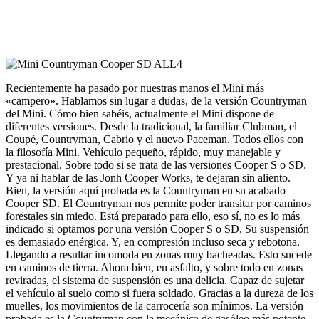
Recientemente ha pasado por nuestras manos el Mini más
«campero». Hablamos sin lugar a dudas, de la versión Countryman
del Mini. Cómo bien sabéis, actualmente el Mini dispone de
diferentes versiones. Desde la tradicional, la familiar Clubman, el
Coupé, Countryman, Cabrio y el nuevo Paceman. Todos ellos con
la filosofía Mini. Vehículo pequeño, rápido, muy manejable y
prestacional. Sobre todo si se trata de las versiones Cooper S o SD.
Y ya ni hablar de las Jonh Cooper Works, te dejaran sin aliento.
Bien, la versión aquí probada es la Countryman en su acabado
Cooper SD. El Countryman nos permite poder transitar por caminos
forestales sin miedo. Está preparado para ello, eso sí, no es lo más
indicado si optamos por una versión Cooper S o SD. Su suspensión
es demasiado enérgica. Y, en compresión incluso seca y rebotona.
Llegando a resultar incomoda en zonas muy bacheadas. Esto sucede
en caminos de tierra. Ahora bien, en asfalto, y sobre todo en zonas
reviradas, el sistema de suspensión es una delicia. Capaz de sujetar
el vehículo al suelo como si fuera soldado. Gracias a la dureza de los
muelles, los movimientos de la carrocería son mínimos. La versión
probada es la Countryman con la mecánica de gasóleo más potente