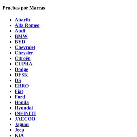
Pruebas por Marcas
Abarth
Alfa Romeo
Audi
BMW
BYD
Chevrolet
Chrysler
Citroën
CUPRA
Dodge
DFSK
DS
EBRO
Fiat
Ford
Honda
Hyundai
INFINITI
JAECOO
Jaguar
Jeep
KIA