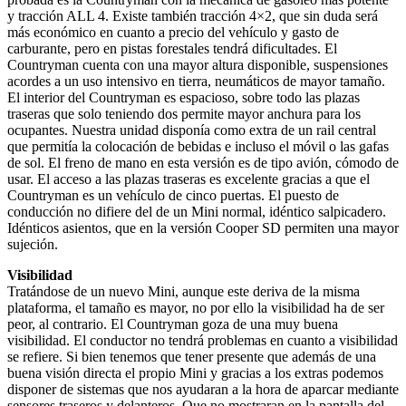
y tracción ALL 4. Existe también tracción 4×2, que sin duda será
más económico en cuanto a precio del vehículo y gasto de
carburante, pero en pistas forestales tendrá dificultades. El
Countryman cuenta con una mayor altura disponible, suspensiones
acordes a un uso intensivo en tierra, neumáticos de mayor tamaño.
El interior del Countryman es espacioso, sobre todo las plazas
traseras que solo teniendo dos permite mayor anchura para los
ocupantes. Nuestra unidad disponía como extra de un rail central
que permitía la colocación de bebidas e incluso el móvil o las gafas
de sol. El freno de mano en esta versión es de tipo avión, cómodo de
usar. El acceso a las plazas traseras es excelente gracias a que el
Countryman es un vehículo de cinco puertas. El puesto de
conducción no difiere del de un Mini normal, idéntico salpicadero.
Idénticos asientos, que en la versión Cooper SD permiten una mayor
sujeción.
Visibilidad
Tratándose de un nuevo Mini, aunque este deriva de la misma
plataforma, el tamaño es mayor, no por ello la visibilidad ha de ser
peor, al contrario. El Countryman goza de una muy buena
visibilidad. El conductor no tendrá problemas en cuanto a visibilidad
se refiere. Si bien tenemos que tener presente que además de una
buena visión directa el propio Mini y gracias a los extras podemos
disponer de sistemas que nos ayudaran a la hora de aparcar mediante
sensores traseros y delanteros. Que no mostraran en la pantalla del