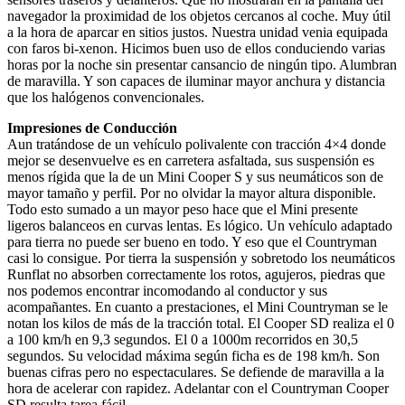
navegador la proximidad de los objetos cercanos al coche. Muy útil
a la hora de aparcar en sitios justos. Nuestra unidad venia equipada
con faros bi-xenon. Hicimos buen uso de ellos conduciendo varias
horas por la noche sin presentar cansancio de ningún tipo. Alumbran
de maravilla. Y son capaces de iluminar mayor anchura y distancia
que los halógenos convencionales.
Impresiones de Conducción
Aun tratándose de un vehículo polivalente con tracción 4×4 donde
mejor se desenvuelve es en carretera asfaltada, sus suspensión es
menos rígida que la de un Mini Cooper S y sus neumáticos son de
mayor tamaño y perfil. Por no olvidar la mayor altura disponible.
Todo esto sumado a un mayor peso hace que el Mini presente
ligeros balanceos en curvas lentas. Es lógico. Un vehículo adaptado
para tierra no puede ser bueno en todo. Y eso que el Countryman
casi lo consigue. Por tierra la suspensión y sobretodo los neumáticos
Runflat no absorben correctamente los rotos, agujeros, piedras que
nos podemos encontrar incomodando al conductor y sus
acompañantes. En cuanto a prestaciones, el Mini Countryman se le
notan los kilos de más de la tracción total. El Cooper SD realiza el 0
a 100 km/h en 9,3 segundos. El 0 a 1000m recorridos en 30,5
segundos. Su velocidad máxima según ficha es de 198 km/h. Son
buenas cifras pero no espectaculares. Se defiende de maravilla a la
hora de acelerar con rapidez. Adelantar con el Countryman Cooper
SD resulta tarea fácil.