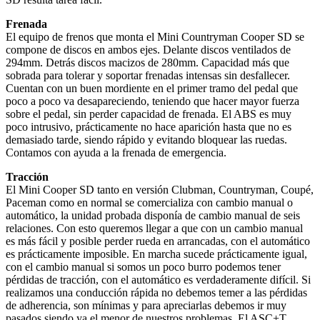
Frenada
El equipo de frenos que monta el Mini Countryman Cooper SD se
compone de discos en ambos ejes. Delante discos ventilados de
294mm. Detrás discos macizos de 280mm. Capacidad más que
sobrada para tolerar y soportar frenadas intensas sin desfallecer.
Cuentan con un buen mordiente en el primer tramo del pedal que
poco a poco va desapareciendo, teniendo que hacer mayor fuerza
sobre el pedal, sin perder capacidad de frenada. El ABS es muy
poco intrusivo, prácticamente no hace aparición hasta que no es
demasiado tarde, siendo rápido y evitando bloquear las ruedas.
Contamos con ayuda a la frenada de emergencia.
Tracción
El Mini Cooper SD tanto en versión Clubman, Countryman, Coupé,
Paceman como en normal se comercializa con cambio manual o
automático, la unidad probada disponía de cambio manual de seis
relaciones. Con esto queremos llegar a que con un cambio manual
es más fácil y posible perder rueda en arrancadas, con el automático
es prácticamente imposible. En marcha sucede prácticamente igual,
con el cambio manual si somos un poco burro podemos tener
pérdidas de tracción, con el automático es verdaderamente difícil. Si
realizamos una conducción rápida no debemos temer a las pérdidas
de adherencia, son mínimas y para apreciarlas debemos ir muy
pasados siendo ya el menor de nuestros problemas. El ASC+T