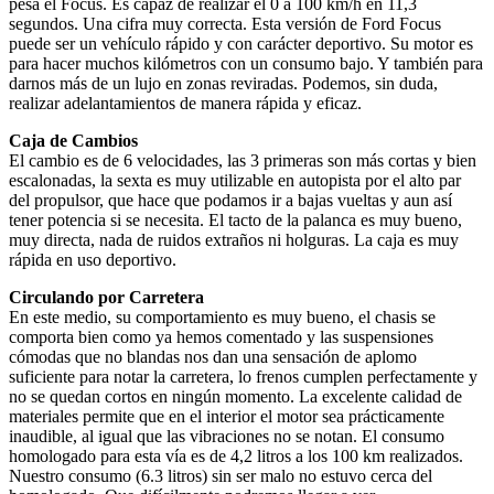
pesa el Focus. Es capaz de realizar el 0 a 100 km/h en 11,3
segundos. Una cifra muy correcta. Esta versión de Ford Focus
puede ser un vehículo rápido y con carácter deportivo. Su motor es
para hacer muchos kilómetros con un consumo bajo. Y también para
darnos más de un lujo en zonas reviradas. Podemos, sin duda,
realizar adelantamientos de manera rápida y eficaz.
Caja de Cambios
El cambio es de 6 velocidades, las 3 primeras son más cortas y bien
escalonadas, la sexta es muy utilizable en autopista por el alto par
del propulsor, que hace que podamos ir a bajas vueltas y aun así
tener potencia si se necesita. El tacto de la palanca es muy bueno,
muy directa, nada de ruidos extraños ni holguras. La caja es muy
rápida en uso deportivo.
Circulando por Carretera
En este medio, su comportamiento es muy bueno, el chasis se
comporta bien como ya hemos comentado y las suspensiones
cómodas que no blandas nos dan una sensación de aplomo
suficiente para notar la carretera, lo frenos cumplen perfectamente y
no se quedan cortos en ningún momento. La excelente calidad de
materiales permite que en el interior el motor sea prácticamente
inaudible, al igual que las vibraciones no se notan. El consumo
homologado para esta vía es de 4,2 litros a los 100 km realizados.
Nuestro consumo (6.3 litros) sin ser malo no estuvo cerca del