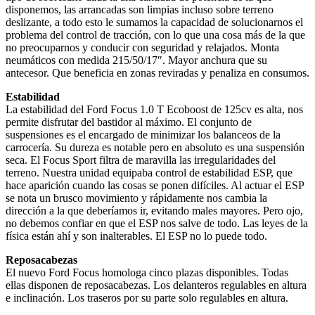
disponemos, las arrancadas son limpias incluso sobre terreno
deslizante, a todo esto le sumamos la capacidad de solucionarnos el
problema del control de tracción, con lo que una cosa más de la que
no preocuparnos y conducir con seguridad y relajados. Monta
neumáticos con medida 215/50/17″. Mayor anchura que su
antecesor. Que beneficia en zonas reviradas y penaliza en consumos.
Estabilidad
La estabilidad del Ford Focus 1.0 T Ecoboost de 125cv es alta, nos
permite disfrutar del bastidor al máximo. El conjunto de
suspensiones es el encargado de minimizar los balanceos de la
carrocería. Su dureza es notable pero en absoluto es una suspensión
seca. El Focus Sport filtra de maravilla las irregularidades del
terreno. Nuestra unidad equipaba control de estabilidad ESP, que
hace aparición cuando las cosas se ponen difíciles. Al actuar el ESP
se nota un brusco movimiento y rápidamente nos cambia la
dirección a la que deberíamos ir, evitando males mayores. Pero ojo,
no debemos confiar en que el ESP nos salve de todo. Las leyes de la
física están ahí y son inalterables. El ESP no lo puede todo.
Reposacabezas
El nuevo Ford Focus homologa cinco plazas disponibles. Todas
ellas disponen de reposacabezas. Los delanteros regulables en altura
e inclinación. Los traseros por su parte solo regulables en altura.