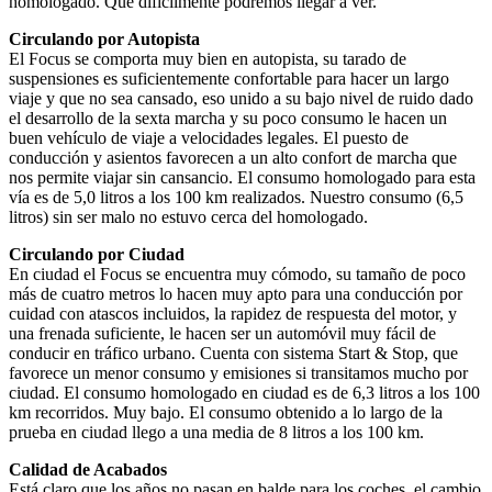
homologado. Que difícilmente podremos llegar a ver.
Circulando por Autopista
El Focus se comporta muy bien en autopista, su tarado de
suspensiones es suficientemente confortable para hacer un largo
viaje y que no sea cansado, eso unido a su bajo nivel de ruido dado
el desarrollo de la sexta marcha y su poco consumo le hacen un
buen vehículo de viaje a velocidades legales. El puesto de
conducción y asientos favorecen a un alto confort de marcha que
nos permite viajar sin cansancio. El consumo homologado para esta
vía es de 5,0 litros a los 100 km realizados. Nuestro consumo (6,5
litros) sin ser malo no estuvo cerca del homologado.
Circulando por Ciudad
En ciudad el Focus se encuentra muy cómodo, su tamaño de poco
más de cuatro metros lo hacen muy apto para una conducción por
cuidad con atascos incluidos, la rapidez de respuesta del motor, y
una frenada suficiente, le hacen ser un automóvil muy fácil de
conducir en tráfico urbano. Cuenta con sistema Start & Stop, que
favorece un menor consumo y emisiones si transitamos mucho por
ciudad. El consumo homologado en ciudad es de 6,3 litros a los 100
km recorridos. Muy bajo. El consumo obtenido a lo largo de la
prueba en ciudad llego a una media de 8 litros a los 100 km.
Calidad de Acabados
Está claro que los años no pasan en balde para los coches, el cambio