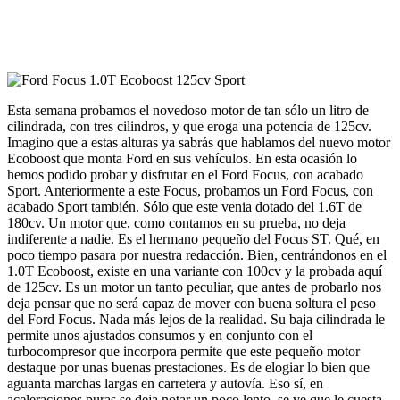
Esta semana probamos el novedoso motor de tan sólo un litro de
cilindrada, con tres cilindros, y que eroga una potencia de 125cv.
Imagino que a estas alturas ya sabrás que hablamos del nuevo motor
Ecoboost que monta Ford en sus vehículos. En esta ocasión lo
hemos podido probar y disfrutar en el Ford Focus, con acabado
Sport. Anteriormente a este Focus, probamos un Ford Focus, con
acabado Sport también. Sólo que este venia dotado del 1.6T de
180cv. Un motor que, como contamos en su prueba, no deja
indiferente a nadie. Es el hermano pequeño del Focus ST. Qué, en
poco tiempo pasara por nuestra redacción. Bien, centrándonos en el
1.0T Ecoboost, existe en una variante con 100cv y la probada aquí
de 125cv. Es un motor un tanto peculiar, que antes de probarlo nos
deja pensar que no será capaz de mover con buena soltura el peso
del Ford Focus. Nada más lejos de la realidad. Su baja cilindrada le
permite unos ajustados consumos y en conjunto con el
turbocompresor que incorpora permite que este pequeño motor
destaque por unas buenas prestaciones. Es de elogiar lo bien que
aguanta marchas largas en carretera y autovía. Eso sí, en
aceleraciones puras se deja notar un poco lento, se ve que le cuesta