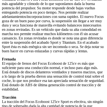
más agradable y cómodo de lo que suponíamos dada la buena
potencia del propulsor. Su motor responde desde bajas vueltas
entregando potencia en poco tiempo. Nos permite realizar
adelantamientos/incorporaciones con suma rapidez. El nuevo Focus
goza de un buen paso por curva, la suspensión sin llegar a ser muy
dura y seca funciona de maravilla evitando balanceos innecesarios
en zonas reviradas. Es un vehículo que dada su alta comodidad en
marcha nos permite realizar muchos kilómetros con él sin acusar
cansancio. En zonas reviradas es donde se nota una gran diferencia
entre la suspensión del acabado Sport y Titanium. En el acabado
Sport ésta es más enérgica sin ser incomoda o seca. Se deja notar su
buen hacer en curvas enlazadas y curvas rápidas y lentas.
Frenada
El equipo de frenos del Focus Ecoboost de 125cv es más que
suficiente para una conducción normal, e incluso para algo más.
Está dotado de discos delanteros ventilados y traseros macizos, que
a lo largo de la prueba dieron una sensación de control total sobre el
coche, lo que nos produce esa tan apreciada sensación de seguridad.
Está dotado de ABS de última generación control de tracción y de
estabilidad.
Tracción
La tracción del Focus Ecoboost 125cv Sport es efectiva, sin ningún
tipo de sobresalto dada la alta cantidad de potencia de la que