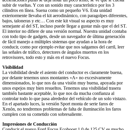
subir de vueltas. Y con un sonido muy característico por los 3
cilindros en línea. Suena como un pequeño V6. Esta unidad
exteriormente llevaba el kit aerodinámico, con paragolpes diferentes,
bajos, taloneras y etc… Con este kit visual su aspecto es muy
semejante al del ST, incluso puede llegar a gustar más que el del ST.
El interior no difiere de una versión normal. Nuestra unidad contaba
con todo tipo de gadgets, desde un navegador de última generación
de fácil manejo a múltiples sistemas que ayudan a la hora de
conducir, como por ejemplo evitar que nos salgamos del carril, leer
las señales de tráfico, detectores de ángulos muertos en los
retrovisores, todo esto y más en el nuevo Focus.
Visibilidad
La visibilidad desde el asiento del conductor es claramente buena,
por delante tenemos unos montantes «A» no excesivamente
dimensionados, lo que nos da una visión muy buena, apoyada por
unos espejos muy bien resueltos. Tenemos una visibilidad trasera
también bastante aceptable, lo que nos da mucha confianza al
controlar todo lo que pasa alrededor del vehículo de un solo vistazo.
En el apartado luces, la versión Sport monta de serie faros de
Xenón, no tendremos problemas de falta de iluminación los faros
cumplen con su cometido con sobresaliente.
Impresiones de Conducción
Conducir el nuevo Ford Focus Ecoboost 1.0 de 125 CV es mucho