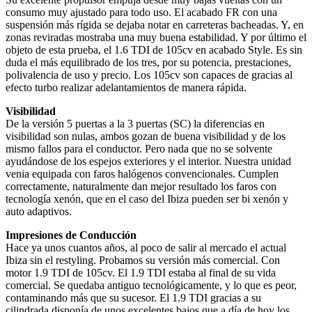
consumo muy ajustado para todo uso. El acabado FR con una
suspensión más rígida se dejaba notar en carreteras bacheadas. Y, en
zonas reviradas mostraba una muy buena estabilidad. Y por último el
objeto de esta prueba, el 1.6 TDI de 105cv en acabado Style. Es sin
duda el más equilibrado de los tres, por su potencia, prestaciones,
polivalencia de uso y precio. Los 105cv son capaces de gracias al
efecto turbo realizar adelantamientos de manera rápida.
Visibilidad
De la versión 5 puertas a la 3 puertas (SC) la diferencias en
visibilidad son nulas, ambos gozan de buena visibilidad y de los
mismo fallos para el conductor. Pero nada que no se solvente
ayudándose de los espejos exteriores y el interior. Nuestra unidad
venia equipada con faros halógenos convencionales. Cumplen
correctamente, naturalmente dan mejor resultado los faros con
tecnología xenón, que en el caso del Ibiza pueden ser bi xenón y
auto adaptivos.
Impresiones de Conducción
Hace ya unos cuantos años, al poco de salir al mercado el actual
Ibiza sin el restyling. Probamos su versión más comercial. Con
motor 1.9 TDI de 105cv. El 1.9 TDI estaba al final de su vida
comercial. Se quedaba antiguo tecnológicamente, y lo que es peor,
contaminando más que su sucesor. El 1.9 TDI gracias a su
cilindrada disponía de unos excelentes bajos que a día de hoy los