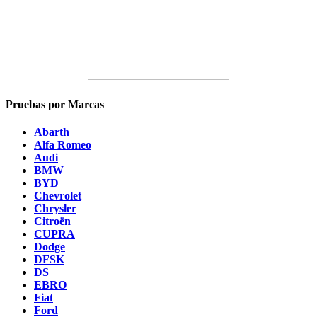
Pruebas por Marcas
Abarth
Alfa Romeo
Audi
BMW
BYD
Chevrolet
Chrysler
Citroën
CUPRA
Dodge
DFSK
DS
EBRO
Fiat
Ford