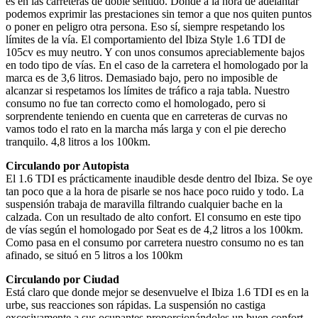
es en las carreteras de doble sentido. Donde a la hora de adelantar
podemos exprimir las prestaciones sin temor a que nos quiten puntos
o poner en peligro otra persona. Eso sí, siempre respetando los
límites de la vía. El comportamiento del Ibiza Style 1.6 TDI de
105cv es muy neutro. Y con unos consumos apreciablemente bajos
en todo tipo de vías. En el caso de la carretera el homologado por la
marca es de 3,6 litros. Demasiado bajo, pero no imposible de
alcanzar si respetamos los límites de tráfico a raja tabla. Nuestro
consumo no fue tan correcto como el homologado, pero si
sorprendente teniendo en cuenta que en carreteras de curvas no
vamos todo el rato en la marcha más larga y con el pie derecho
tranquilo. 4,8 litros a los 100km.
Circulando por Autopista
El 1.6 TDI es prácticamente inaudible desde dentro del Ibiza. Se oye
tan poco que a la hora de pisarle se nos hace poco ruido y todo. La
suspensión trabaja de maravilla filtrando cualquier bache en la
calzada. Con un resultado de alto confort. El consumo en este tipo
de vías según el homologado por Seat es de 4,2 litros a los 100km.
Como pasa en el consumo por carretera nuestro consumo no es tan
afinado, se situó en 5 litros a los 100km
Circulando por Ciudad
Está claro que donde mejor se desenvuelve el Ibiza 1.6 TDI es en la
urbe, sus reacciones son rápidas. La suspensión no castiga
excesivamente a sus ocupantes proporcionándoles un buen confort