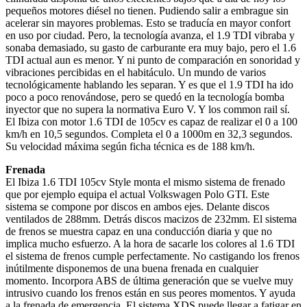
pequeños motores diésel no tienen. Pudiendo salir a embrague sin
acelerar sin mayores problemas. Esto se traducía en mayor confort
en uso por ciudad. Pero, la tecnología avanza, el 1.9 TDI vibraba y
sonaba demasiado, su gasto de carburante era muy bajo, pero el 1.6
TDI actual aun es menor. Y ni punto de comparación en sonoridad y
vibraciones percibidas en el habitáculo. Un mundo de varios
tecnológicamente hablando les separan. Y es que el 1.9 TDI ha ido
poco a poco renovándose, pero se quedó en la tecnología bomba
inyector que no supera la normativa Euro V. Y los common rail sí.
El Ibiza con motor 1.6 TDI de 105cv es capaz de realizar el 0 a 100
km/h en 10,5 segundos. Completa el 0 a 1000m en 32,3 segundos.
Su velocidad máxima según ficha técnica es de 188 km/h.
Frenada
El Ibiza 1.6 TDI 105cv Style monta el mismo sistema de frenado
que por ejemplo equipa el actual Volkswagen Polo GTI. Este
sistema se compone por discos en ambos ejes. Delante discos
ventilados de 288mm. Detrás discos macizos de 232mm. El sistema
de frenos se muestra capaz en una conducción diaria y que no
implica mucho esfuerzo. A la hora de sacarle los colores al 1.6 TDI
el sistema de frenos cumple perfectamente. No castigando los frenos
inútilmente disponemos de una buena frenada en cualquier
momento. Incorpora ABS de última generación que se vuelve muy
intrusivo cuando los frenos están en sus peores momentos. Y ayuda
a la frenada de emergencia. El sistema XDS puede llegar a fatigar en