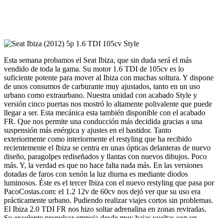
Esta semana probamos el Seat Ibiza, que sin duda será el más
vendido de toda la gama. Su motor 1.6 TDI de 105cv es lo
suficiente potente para mover al Ibiza con muchas soltura. Y dispone
de unos consumos de carburante muy ajustados, tanto en un uso
urbano como extraurbano. Nuestra unidad con acabado Style y
versión cinco puertas nos mostró lo altamente polivalente que puede
llegar a ser. Esta mecánica esta también disponible con el acabado
FR. Que nos permite una conducción más decidida gracias a una
suspensión más enérgica y ajustes en el bastidor. Tanto
exteriormente como interiormente el restyling que ha recibido
recientemente el Ibiza se centra en unas ópticas delanteras de nuevo
diseño, paragolpes rediseñados y llantas con nuevos dibujos. Poco
más. Y, la verdad es que no hace falta nada más. En las versiones
dotadas de faros con xenón la luz diurna es mediante diodos
luminosos. Éste es el tercer Ibiza con el nuevo restyling que pasa por
PacoCostas.com: el 1.2 12v de 60cv nos dejó ver que su uso era
prácticamente urbano. Pudiendo realizar viajes cortos sin problemas.
El Ibiza 2.0 TDI FR nos hizo soltar adrenalina en zonas reviradas.
Su excelente propulsor empuja desde muy bajas vueltas con un