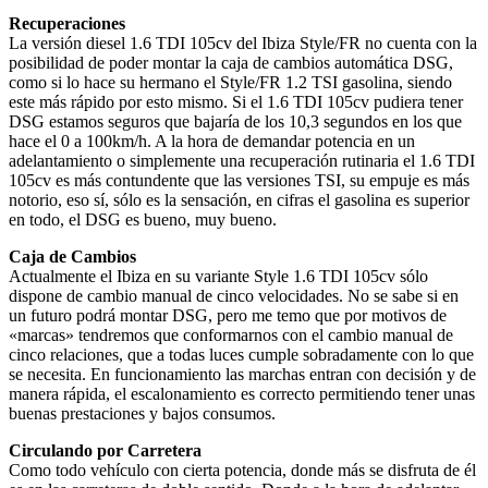
Recuperaciones
La versión diesel 1.6 TDI 105cv del Ibiza Style/FR no cuenta con la
posibilidad de poder montar la caja de cambios automática DSG,
como si lo hace su hermano el Style/FR 1.2 TSI gasolina, siendo
este más rápido por esto mismo. Si el 1.6 TDI 105cv pudiera tener
DSG estamos seguros que bajaría de los 10,3 segundos en los que
hace el 0 a 100km/h. A la hora de demandar potencia en un
adelantamiento o simplemente una recuperación rutinaria el 1.6 TDI
105cv es más contundente que las versiones TSI, su empuje es más
notorio, eso sí, sólo es la sensación, en cifras el gasolina es superior
en todo, el DSG es bueno, muy bueno.
Caja de Cambios
Actualmente el Ibiza en su variante Style 1.6 TDI 105cv sólo
dispone de cambio manual de cinco velocidades. No se sabe si en
un futuro podrá montar DSG, pero me temo que por motivos de
«marcas» tendremos que conformarnos con el cambio manual de
cinco relaciones, que a todas luces cumple sobradamente con lo que
se necesita. En funcionamiento las marchas entran con decisión y de
manera rápida, el escalonamiento es correcto permitiendo tener unas
buenas prestaciones y bajos consumos.
Circulando por Carretera
Como todo vehículo con cierta potencia, donde más se disfruta de él