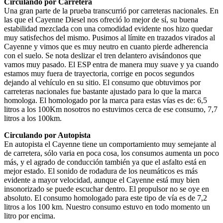
Circulando por Carretera
Una gran parte de la prueba transcurrió por carreteras nacionales. En
las que el Cayenne Diesel nos ofreció lo mejor de sí, su buena
estabilidad mezclada con una comodidad evidente nos hizo quedar
muy satisfechos del mismo. Pusimos al límite en trazados virados al
Cayenne y vimos que es muy neutro en cuanto pierde adherencia
con el suelo. Se nota deslizar el tren delantero avisándonos que
vamos muy pasado. El ESP entra de manera muy suave y ya cuando
estamos muy fuera de trayectoria, corrige en pocos segundos
dejando al vehículo en su sitio. El consumo que obtuvimos por
carreteras nacionales fue bastante ajustado para lo que la marca
homologa. El homologado por la marca para estas vías es de: 6,5
litros a los 100Km nosotros no estuvimos cerca de ese consumo, 7,7
litros a los 100km.
Circulando por Autopista
En autopista el Cayenne tiene un comportamiento muy semejante al
de carretera, sólo varia en poca cosa, los consumos aumenta un poco
más, y el agrado de conducción también ya que el asfalto está en
mejor estado. El sonido de rodadura de los neumáticos es más
evidente a mayor velocidad, aunque el Cayenne está muy bien
insonorizado se puede escuchar dentro. El propulsor no se oye en
absoluto. El consumo homologado para este tipo de vía es de 7,2
litros a los 100 km. Nuestro consumo estuvo en todo momento un
litro por encima.