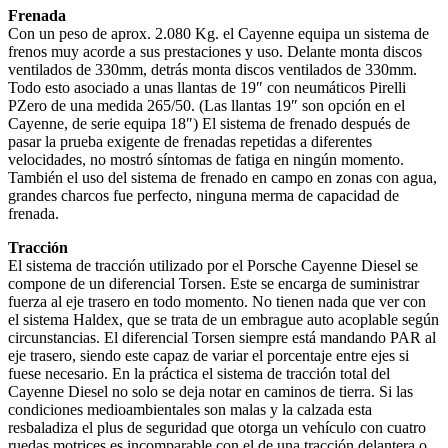
Frenada
Con un peso de aprox. 2.080 Kg. el Cayenne equipa un sistema de
frenos muy acorde a sus prestaciones y uso. Delante monta discos
ventilados de 330mm, detrás monta discos ventilados de 330mm.
Todo esto asociado a unas llantas de 19″ con neumáticos Pirelli
PZero de una medida 265/50. (Las llantas 19″ son opción en el
Cayenne, de serie equipa 18″) El sistema de frenado después de
pasar la prueba exigente de frenadas repetidas a diferentes
velocidades, no mostró síntomas de fatiga en ningún momento.
También el uso del sistema de frenado en campo en zonas con agua,
grandes charcos fue perfecto, ninguna merma de capacidad de
frenada.
Tracción
El sistema de tracción utilizado por el Porsche Cayenne Diesel se
compone de un diferencial Torsen. Este se encarga de suministrar
fuerza al eje trasero en todo momento. No tienen nada que ver con
el sistema Haldex, que se trata de un embrague auto acoplable según
circunstancias. El diferencial Torsen siempre está mandando PAR al
eje trasero, siendo este capaz de variar el porcentaje entre ejes si
fuese necesario. En la práctica el sistema de tracción total del
Cayenne Diesel no solo se deja notar en caminos de tierra. Si las
condiciones medioambientales son malas y la calzada esta
resbaladiza el plus de seguridad que otorga un vehículo con cuatro
ruedas motrices es incomparable con el de una tracción delantera o