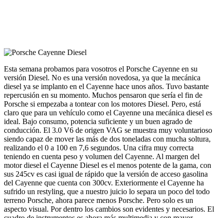
Esta semana probamos para vosotros el Porsche Cayenne en su
versión Diesel. No es una versión novedosa, ya que la mecánica
diesel ya se implanto en el Cayenne hace unos años. Tuvo bastante
repercusión en su momento. Muchos pensaron que sería el fin de
Porsche si empezaba a tontear con los motores Diesel. Pero, está
claro que para un vehículo como el Cayenne una mecánica diesel es
ideal. Bajo consumo, potencia suficiente y un buen agrado de
conducción. El 3.0 V6 de origen VAG se muestra muy voluntarioso
siendo capaz de mover las más de dos toneladas con mucha soltura,
realizando el 0 a 100 en 7,6 segundos. Una cifra muy correcta
teniendo en cuenta peso y volumen del Cayenne. Al margen del
motor diesel el Cayenne Diesel es el menos potente de la gama, con
sus 245cv es casi igual de rápido que la versión de acceso gasolina
del Cayenne que cuenta con 300cv. Exteriormente el Cayenne ha
sufrido un restyling, que a nuestro juicio lo separa un poco del todo
terreno Porsche, ahora parece menos Porsche. Pero solo es un
aspecto visual. Por dentro los cambios son evidentes y necesarios. El
cuadro de instrumentos es ahora más multimedia y con mayor