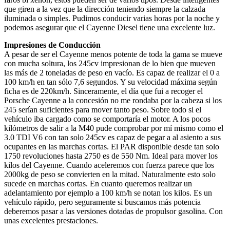
que giren a la vez que la dirección teniendo siempre la calzada
iluminada o simples. Pudimos conducir varias horas por la noche y
podemos asegurar que el Cayenne Diesel tiene una excelente luz.
Impresiones de Conducción
A pesar de ser el Cayenne menos potente de toda la gama se mueve
con mucha soltura, los 245cv impresionan de lo bien que mueven
las más de 2 toneladas de peso en vacío. Es capaz de realizar el 0 a
100 km/h en tan sólo 7,6 segundos. Y su velocidad máxima según
ficha es de 220km/h. Sinceramente, el día que fui a recoger el
Porsche Cayenne a la concesión no me rondaba por la cabeza si los
245 serían suficientes para mover tanto peso. Sobre todo si el
vehículo iba cargado como se comportaría el motor. A los pocos
kilómetros de salir a la M40 pude comprobar por mí mismo como el
3.0 TDI V6 con tan solo 245cv es capaz de pegar a al asiento a sus
ocupantes en las marchas cortas. El PAR disponible desde tan solo
1750 revoluciones hasta 2750 es de 550 Nm. Ideal para mover los
kilos del Cayenne. Cuando aceleremos con fuerza parece que los
2000kg de peso se convierten en la mitad. Naturalmente esto solo
sucede en marchas cortas. En cuanto queremos realizar un
adelantamiento por ejemplo a 100 km/h se notan los kilos. Es un
vehículo rápido, pero seguramente si buscamos más potencia
deberemos pasar a las versiones dotadas de propulsor gasolina. Con
unas excelentes prestaciones.