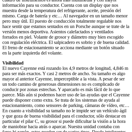
información para su conductor. Cuenta con un display que nos
muestra desde la temperatura del refrigerante, aceite, presión del
mismo. Carga de batería y etc… Al navegador en un tamaño menor
pero muy útil. El puesto de conducción totalmente regulable nos
hace sentir que estamos sentados en un Porsche aunque se trate de la
versión menos deportiva. Asientos calefactados y ventilados
forrados en piel. Volante de grosor y diámetro muy bien escogido
con regulación eléctrica. El salpicadero es sobrio y de buena calidad.
El freno de estacionamiento se acciona mediante un botón situado
en la parte izquierda del volante.
Visibilidad
El nuevo Cayenne está rozando los 4,9 metros de longitud, 4,846 m
para ser más exactos. Y casi 2 metros de ancho. Su tamaño es algo
mayor al anterior Cayenne, imperceptible a la vista. A pesar de ser
un todo camino de generosas dimensiones no es complicado de
conducir por zonas estrechas. Y aparcarlo es más fácil de lo que
parece. Más aún si podemos hacer uso de las ayudas que el Cayenne
puede disponer como extra. Se trata de los sistemas de ayuda al
estacionamiento, como sensores de parking, cámaras de vídeo, etc…
En cuanto a visibilidad su tamaño no le impide ser un vehículo ágil
y que goza de buena visibilidad para el conductor, sólo destacar en
particular el pilar C, su grosor si puede dificultar la visión a la hora
de maniobrar hacia atrás o aparcar. Nuestra unidad contaba con
faros bi xenón, estos pueden ser de varios tipos. Desde inteligentes