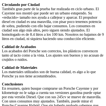
Circulando por Ciudad
También gran parte de la prueba fue realizada en ciclo urbano. El
Cayenne nos mostró que puede ser un urbano estupendo. Su
«reducido» tamaño nos ayuda a callejear y aparcar. El propulsor
diesel en ciudad es una maravilla, con pisar poco tenemos potencia
de sobra, pudiendo con ello bajar consumos. Los consumos en
ciudad son algo más altos, pero siguen siendo ajustados. El
homologado es de 8.4 litros a los 100 km. Nosotros no bajamos de 9
litros en ciudad, ni siquiera haciendo una conducción eficiente.
Calidad de Acabados
Los acabados del Porsche son correctos, los plásticos convencen
tanto al tacto como a la vista. Los ajustes son buenos y no acusan de
crujidos o ruidos.
Calidad de Materiales
Los materiales utilizados son de buena calidad, es algo a lo que
Porsche ya nos tiene acostumbrados.
Conclusiones
En resumen, quien busque comprarse un Porsche Cayenne y por
kilometraje no le salga a cuenta sus versiones gasolina puede optar
por esta versión Diesel. Que con sus 245cv se mueve de maravilla.
Con unos consumos muy ajustados. También, puede mirar el
Porsche Cayenne Hybrid. Que sin haberlo probado sabemos que