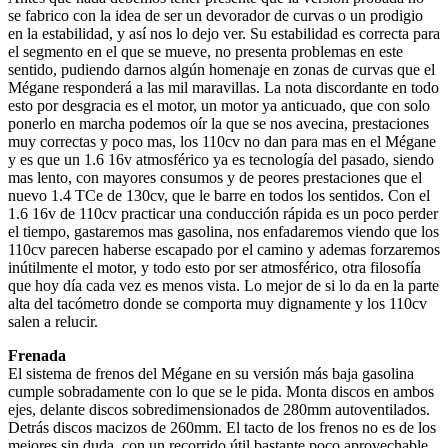
se fabrico con la idea de ser un devorador de curvas o un prodigio
en la estabilidad, y así nos lo dejo ver. Su estabilidad es correcta para
el segmento en el que se mueve, no presenta problemas en este
sentido, pudiendo darnos algún homenaje en zonas de curvas que el
Mégane responderá a las mil maravillas. La nota discordante en todo
esto por desgracia es el motor, un motor ya anticuado, que con solo
ponerlo en marcha podemos oír la que se nos avecina, prestaciones
muy correctas y poco mas, los 110cv no dan para mas en el Mégane
y es que un 1.6 16v atmosférico ya es tecnología del pasado, siendo
mas lento, con mayores consumos y de peores prestaciones que el
nuevo 1.4 TCe de 130cv, que le barre en todos los sentidos. Con el
1.6 16v de 110cv practicar una conducción rápida es un poco perder
el tiempo, gastaremos mas gasolina, nos enfadaremos viendo que los
110cv parecen haberse escapado por el camino y ademas forzaremos
inútilmente el motor, y todo esto por ser atmosférico, otra filosofía
que hoy día cada vez es menos vista. Lo mejor de si lo da en la parte
alta del tacómetro donde se comporta muy dignamente y los 110cv
salen a relucir.
Frenada
El sistema de frenos del Mégane en su versión más baja gasolina
cumple sobradamente con lo que se le pida. Monta discos en ambos
ejes, delante discos sobredimensionados de 280mm autoventilados.
Detrás discos macizos de 260mm. El tacto de los frenos no es de los
mejores sin duda, con un recorrido útil bastante poco aprovechable