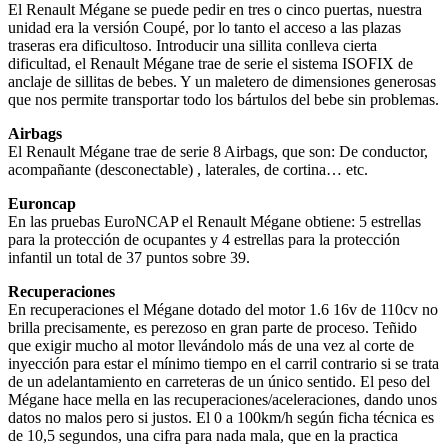
El Renault Mégane se puede pedir en tres o cinco puertas, nuestra
unidad era la versión Coupé, por lo tanto el acceso a las plazas
traseras era dificultoso. Introducir una sillita conlleva cierta
dificultad, el Renault Mégane trae de serie el sistema ISOFIX de
anclaje de sillitas de bebes. Y un maletero de dimensiones generosas
que nos permite transportar todo los bártulos del bebe sin problemas.
Airbags
El Renault Mégane trae de serie 8 Airbags, que son: De conductor,
acompañante (desconectable) , laterales, de cortina… etc.
Euroncap
En las pruebas EuroNCAP el Renault Mégane obtiene: 5 estrellas
para la protección de ocupantes y 4 estrellas para la protección
infantil un total de 37 puntos sobre 39.
Recuperaciones
En recuperaciones el Mégane dotado del motor 1.6 16v de 110cv no
brilla precisamente, es perezoso en gran parte de proceso. Teñido
que exigir mucho al motor llevándolo más de una vez al corte de
inyección para estar el mínimo tiempo en el carril contrario si se trata
de un adelantamiento en carreteras de un único sentido. El peso del
Mégane hace mella en las recuperaciones/aceleraciones, dando unos
datos no malos pero si justos. El 0 a 100km/h según ficha técnica es
de 10,5 segundos, una cifra para nada mala, que en la practica