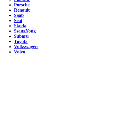
Porsche
Renault
Saab
Seat
Skoda
SsangYong
Subaru
Toyota
Volkswagen
Volvo