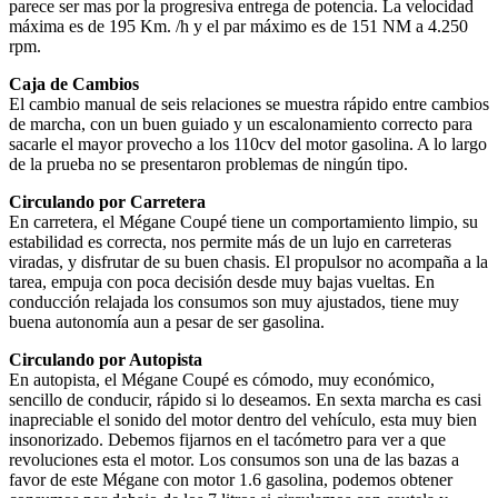
parece ser mas por la progresiva entrega de potencia. La velocidad
máxima es de 195 Km. /h y el par máximo es de 151 NM a 4.250
rpm.
Caja de Cambios
El cambio manual de seis relaciones se muestra rápido entre cambios
de marcha, con un buen guiado y un escalonamiento correcto para
sacarle el mayor provecho a los 110cv del motor gasolina. A lo largo
de la prueba no se presentaron problemas de ningún tipo.
Circulando por Carretera
En carretera, el Mégane Coupé tiene un comportamiento limpio, su
estabilidad es correcta, nos permite más de un lujo en carreteras
viradas, y disfrutar de su buen chasis. El propulsor no acompaña a la
tarea, empuja con poca decisión desde muy bajas vueltas. En
conducción relajada los consumos son muy ajustados, tiene muy
buena autonomía aun a pesar de ser gasolina.
Circulando por Autopista
En autopista, el Mégane Coupé es cómodo, muy económico,
sencillo de conducir, rápido si lo deseamos. En sexta marcha es casi
inapreciable el sonido del motor dentro del vehículo, esta muy bien
insonorizado. Debemos fijarnos en el tacómetro para ver a que
revoluciones esta el motor. Los consumos son una de las bazas a
favor de este Mégane con motor 1.6 gasolina, podemos obtener