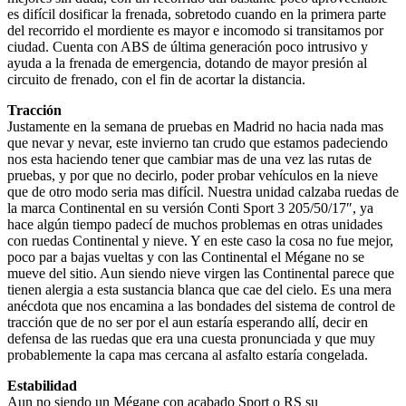
es difícil dosificar la frenada, sobretodo cuando en la primera parte
del recorrido el mordiente es mayor e incomodo si transitamos por
ciudad. Cuenta con ABS de última generación poco intrusivo y
ayuda a la frenada de emergencia, dotando de mayor presión al
circuito de frenado, con el fin de acortar la distancia.
Tracción
Justamente en la semana de pruebas en Madrid no hacia nada mas
que nevar y nevar, este invierno tan crudo que estamos padeciendo
nos esta haciendo tener que cambiar mas de una vez las rutas de
pruebas, y por que no decirlo, poder probar vehículos en la nieve
que de otro modo seria mas difícil. Nuestra unidad calzaba ruedas de
la marca Continental en su versión Conti Sport 3 205/50/17″, ya
hace algún tiempo padecí de muchos problemas en otras unidades
con ruedas Continental y nieve. Y en este caso la cosa no fue mejor,
poco par a bajas vueltas y con las Continental el Mégane no se
mueve del sitio. Aun siendo nieve virgen las Continental parece que
tienen alergia a esta sustancia blanca que cae del cielo. Es una mera
anécdota que nos encamina a las bondades del sistema de control de
tracción que de no ser por el aun estaría esperando allí, decir en
defensa de las ruedas que era una cuesta pronunciada y que muy
probablemente la capa mas cercana al asfalto estaría congelada.
Estabilidad
Aun no siendo un Mégane con acabado Sport o RS su