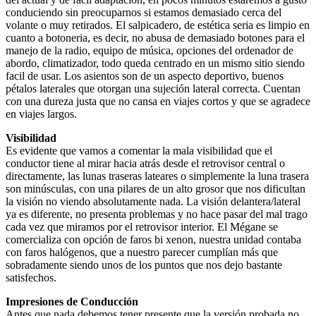
conduciendo sin preocuparnos si estamos demasiado cerca del
volante o muy retirados. El salpicadero, de estética seria es limpio en
cuanto a botoneria, es decir, no abusa de demasiado botones para el
manejo de la radio, equipo de música, opciones del ordenador de
abordo, climatizador, todo queda centrado en un mismo sitio siendo
facil de usar. Los asientos son de un aspecto deportivo, buenos
pétalos laterales que otorgan una sujeción lateral correcta. Cuentan
con una dureza justa que no cansa en viajes cortos y que se agradece
en viajes largos.
Visibilidad
Es evidente que vamos a comentar la mala visibilidad que el
conductor tiene al mirar hacia atrás desde el retrovisor central o
directamente, las lunas traseras lateares o simplemente la luna trasera
son minúsculas, con una pilares de un alto grosor que nos dificultan
la visión no viendo absolutamente nada. La visión delantera/lateral
ya es diferente, no presenta problemas y no hace pasar del mal trago
cada vez que miramos por el retrovisor interior. El Mégane se
comercializa con opción de faros bi xenon, nuestra unidad contaba
con faros halógenos, que a nuestro parecer cumplían más que
sobradamente siendo unos de los puntos que nos dejo bastante
satisfechos.
Impresiones de Conducción
Antes que nada debemos tener presente que la versión probada no