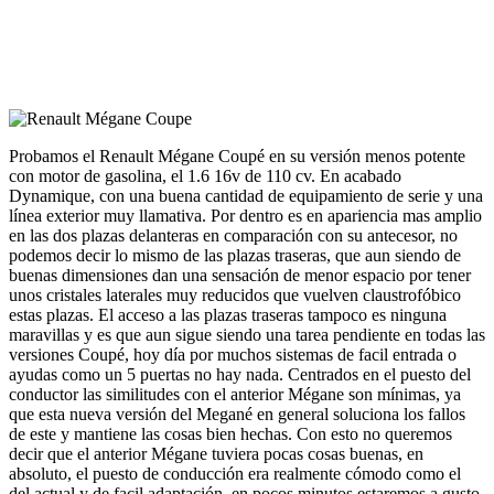
Probamos el Renault Mégane Coupé en su versión menos potente
con motor de gasolina, el 1.6 16v de 110 cv. En acabado
Dynamique, con una buena cantidad de equipamiento de serie y una
línea exterior muy llamativa. Por dentro es en apariencia mas amplio
en las dos plazas delanteras en comparación con su antecesor, no
podemos decir lo mismo de las plazas traseras, que aun siendo de
buenas dimensiones dan una sensación de menor espacio por tener
unos cristales laterales muy reducidos que vuelven claustrofóbico
estas plazas. El acceso a las plazas traseras tampoco es ninguna
maravillas y es que aun sigue siendo una tarea pendiente en todas las
versiones Coupé, hoy día por muchos sistemas de facil entrada o
ayudas como un 5 puertas no hay nada. Centrados en el puesto del
conductor las similitudes con el anterior Mégane son mínimas, ya
que esta nueva versión del Megané en general soluciona los fallos
de este y mantiene las cosas bien hechas. Con esto no queremos
decir que el anterior Mégane tuviera pocas cosas buenas, en
absoluto, el puesto de conducción era realmente cómodo como el
del actual y de facil adaptación, en pocos minutos estaremos a gusto