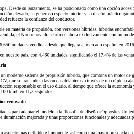
pa. Desde su lanzamiento, se ha posicionado como una opción accesible 
ucción elevado, su generoso espacio interior y su diseño práctico garan
dad refuerza la confianza del conductor.
xible en materia de propulsión, con versiones híbridas, híbridas enchufabl
 vendida, el Niro renovado se ofrece ahora exclusivamente con un mode
76.650 unidades vendidas desde que llegara al mercado español en 2016
n nuestro país, con 4.460 unidades, significando el 17,4% de las ventas
aria
 un moderno sistema de propulsión híbrido, que combina un motor de ga
V, que se transmite a las ruedas delanteras a través de una rápida ca
ucción responsable en el uso diario, al tiempo que ofrece la autonomía 
 100 km/h en 11,3 segundos.
rior renovado
eñadas para adaptar el modelo a la filosofía de diseño «Opposites United
a de iluminación mejorada y unas proporciones funcionales y adecuadas p
un aspecto más definido e imponente, así como una mayor presencia en l