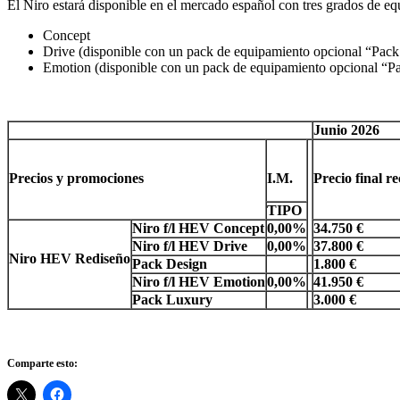
El Niro estará disponible en el mercado español con tres grados de e
Concept
Drive (disponible con un pack de equipamiento opcional “Pack
Emotion (disponible con un pack de equipamiento opcional “P
Junio 2026
Precios y promociones
I.M.
Precio final 
TIPO
Niro f/l HEV Concept
0,00%
34.750 €
Niro f/l HEV Drive
0,00%
37.800 €
Niro HEV Rediseño
Pack
Design
1.800 €
Niro f/l HEV Emotion
0,00%
41.950 €
Pack
Luxury
3.000 €
Comparte esto: