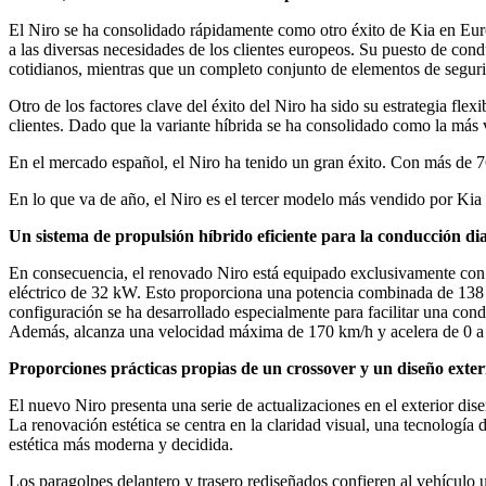
El Niro se ha consolidado rápidamente como otro éxito de Kia en Euro
a las diversas necesidades de los clientes europeos. Su puesto de cond
cotidianos, mientras que un completo conjunto de elementos de seguri
Otro de los factores clave del éxito del Niro ha sido su estrategia fle
clientes. Dado que la variante híbrida se ha consolidado como la más
En el mercado español, el Niro ha tenido un gran éxito. Con más de 
En lo que va de año, el Niro es el tercer modelo más vendido por Kia e
Un sistema de propulsión híbrido eficiente para la conducción di
En consecuencia, el renovado Niro está equipado exclusivamente con
eléctrico de 32 kW. Esto proporciona una potencia combinada de 138 C
configuración se ha desarrollado especialmente para facilitar una cond
Además, alcanza una velocidad máxima de 170 km/h y acelera de 0 a
Proporciones prácticas propias de un crossover y un diseño exte
El nuevo Niro presenta una serie de actualizaciones en el exterior dis
La renovación estética se centra en la claridad visual, una tecnologí
estética más moderna y decidida.
Los paragolpes delantero y trasero rediseñados confieren al vehículo 