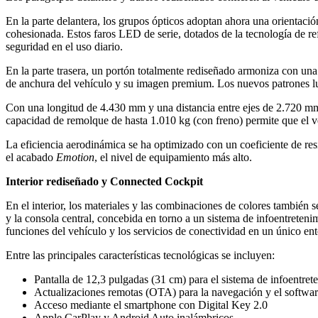
En la parte delantera, los grupos ópticos adoptan ahora una orientació
cohesionada. Estos faros LED de serie, dotados de la tecnología de re
seguridad en el uso diario.
En la parte trasera, un portón totalmente rediseñado armoniza con una 
de anchura del vehículo y su imagen premium. Los nuevos patrones lu
Con una longitud de 4.430 mm y una distancia entre ejes de 2.720 m
capacidad de remolque de hasta 1.010 kg (con freno) permite que el v
La eficiencia aerodinámica se ha optimizado con un coeficiente de resi
el acabado
Emotion
, el nivel de equipamiento más alto.
Interior rediseñado y Connected Cockpit
En el interior, los materiales y las combinaciones de colores también
y la consola central, concebida en torno a un sistema de infoentrete
funciones del vehículo y los servicios de conectividad en un único ent
Entre las principales características tecnológicas se incluyen:
Pantalla de 12,3 pulgadas (31 cm) para el sistema de infoentret
Actualizaciones remotas (OTA) para la navegación y el softwa
Acceso mediante el smartphone con Digital Key 2.0
Apple CarPlay y Android Auto inalámbricos