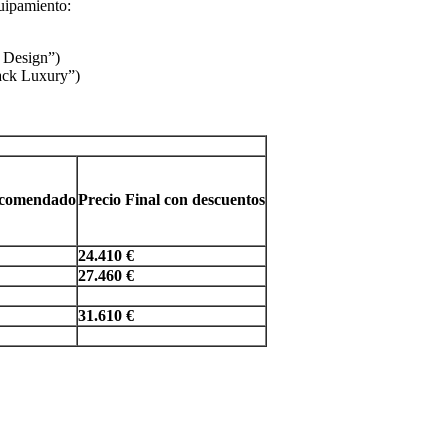
quipamiento:
 Design”)
ack Luxury”)
recomendado
Precio Final con descuentos
24.410 €
27.460 €
31.610 €