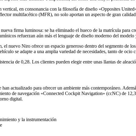
n vertical, en consonancia con la filosofía de diseño «Opposites United»
flector multifacético (MFR), no solo aportan un aspecto de gran calidad
nueva firma luminosa: se ha eliminado el hueco de la matrícula para cre
mínicos refuerzan aún más el lenguaje de diseño moderno del modelo y
m, el nuevo Niro ofrece un espacio generoso dentro del segmento de 
ehículo se adapte a una amplia variedad de necesidades, tanto de ocio 
stencia de 0,28. Los clientes pueden elegir entre unas llantas de aleac
 se han actualizado para ofrecer un ambiente más contemporáneo. Además
nimiento de navegación «Connected Cockpit Navigation» (ccNC) de 12,3 
orno digital.
enimiento y la instrumentación
re