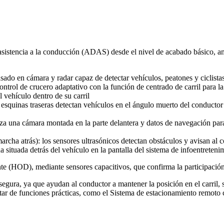
istencia a la conducción (ADAS) desde el nivel de acabado básico, ampl
asado en cámara y radar capaz de detectar vehículos, peatones y ciclista
trol de crucero adaptativo con la función de centrado de carril para la
 vehículo dentro de su carril
esquinas traseras detectan vehículos en el ángulo muerto del conductor c
za una cámara montada en la parte delantera y datos de navegación para 
cha atrás): los sensores ultrasónicos detectan obstáculos y avisan al 
situada detrás del vehículo en la pantalla del sistema de infoentreteni
e (HOD), mediante sensores capacitivos, que confirma la participación de
gura, ya que ayudan al conductor a mantener la posición en el carril, s
tar de funciones prácticas, como el Sistema de estacionamiento remoto