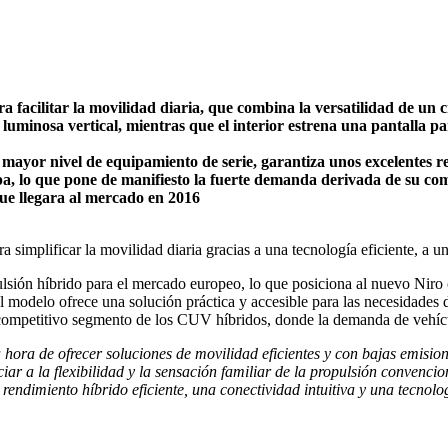
facilitar la movilidad diaria, que combina la versatilidad de un 
a luminosa vertical, mientras que el interior estrena una pantalla 
mayor nivel de equipamiento de serie, garantiza unos excelentes r
a, lo que pone de manifiesto la fuerte demanda derivada de su co
e llegara al mercado en 2016
implificar la movilidad diaria gracias a una tecnología eficiente, a u
sión híbrido para el mercado europeo, lo que posiciona al nuevo Niro 
l modelo ofrece una solución práctica y accesible para las necesidades 
l competitivo segmento de los CUV híbridos, donde la demanda de vehícu
hora de ofrecer soluciones de movilidad eficientes y con bajas emisio
ciar a la flexibilidad y la sensación familiar de la propulsión convencio
rendimiento híbrido eficiente, una conectividad intuitiva y una tecnolog