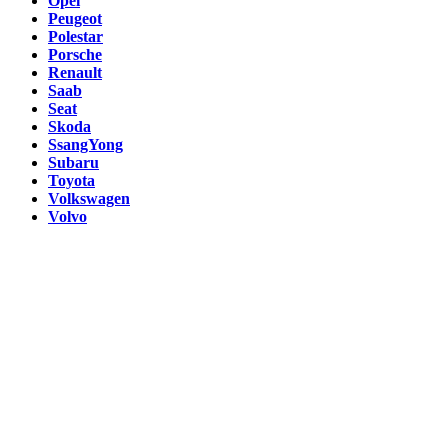
Opel
Peugeot
Polestar
Porsche
Renault
Saab
Seat
Skoda
SsangYong
Subaru
Toyota
Volkswagen
Volvo