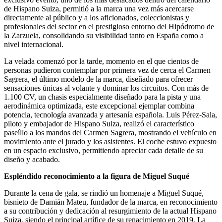
de Hispano Suiza, permitió a la marca una vez más acercarse
directamente al público y a los aficionados, coleccionistas y
profesionales del sector en el prestigioso entorno del Hipódromo de
la Zarzuela, consolidando su visibilidad tanto en España como a
nivel internacional.
La velada comenzó por la tarde, momento en el que cientos de
personas pudieron contemplar por primera vez de cerca el Carmen
Sagrera, el último modelo de la marca, diseñado para ofrecer
sensaciones únicas al volante y dominar los circuitos. Con más de
1.100 CV, un chasis especialmente diseñado para la pista y una
aerodinámica optimizada, este excepcional ejemplar combina
potencia, tecnología avanzada y artesanía española. Luis Pérez-Sala,
piloto y embajador de Hispano Suiza, realizó el característico
paseíllo a los mandos del Carmen Sagrera, mostrando el vehículo en
movimiento ante el jurado y los asistentes. El coche estuvo expuesto
en un espacio exclusivo, permitiendo apreciar cada detalle de su
diseño y acabado.
Espléndido reconocimiento a la figura de Miguel Suqué
Durante la cena de gala, se rindió un homenaje a Miguel Suqué,
bisnieto de Damián Mateu, fundador de la marca, en reconocimiento
a su contribución y dedicación al resurgimiento de la actual Hispano
Suiza, siendo el principal artífice de su renacimiento en 2019. La