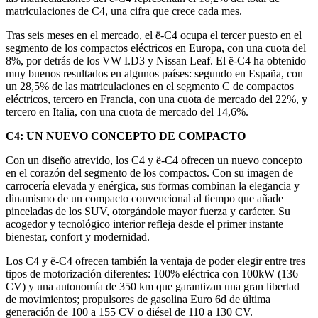
matriculaciones de C4, una cifra que crece cada mes.
Tras seis meses en el mercado, el ë-C4 ocupa el tercer puesto en el
segmento de los compactos eléctricos en Europa, con una cuota del
8%, por detrás de los VW I.D3 y Nissan Leaf. El ë-C4 ha obtenido
muy buenos resultados en algunos países: segundo en España, con
un 28,5% de las matriculaciones en el segmento C de compactos
eléctricos, tercero en Francia, con una cuota de mercado del 22%, y
tercero en Italia, con una cuota de mercado del 14,6%.
C4: UN NUEVO CONCEPTO DE COMPACTO
Con un diseño atrevido, los C4 y ë-C4 ofrecen un nuevo concepto
en el corazón del segmento de los compactos. Con su imagen de
carrocería elevada y enérgica, sus formas combinan la elegancia y
dinamismo de un compacto convencional al tiempo que añade
pinceladas de los SUV, otorgándole mayor fuerza y carácter. Su
acogedor y tecnológico interior refleja desde el primer instante
bienestar, confort y modernidad.
Los C4 y ë-C4 ofrecen también la ventaja de poder elegir entre tres
tipos de motorización diferentes: 100% eléctrica con 100kW (136
CV) y una autonomía de 350 km que garantizan una gran libertad
de movimientos; propulsores de gasolina Euro 6d de última
generación de 100 a 155 CV o diésel de 110 a 130 CV.