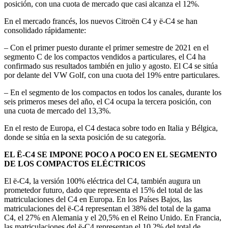
posición, con una cuota de mercado que casi alcanza el 12%.
En el mercado francés, los nuevos Citroën C4 y ë-C4 se han
consolidado rápidamente:
– Con el primer puesto durante el primer semestre de 2021 en el
segmento C de los compactos vendidos a particulares, el C4 ha
confirmado sus resultados también en julio y agosto. El C4 se sitúa
por delante del VW Golf, con una cuota del 19% entre particulares.
– En el segmento de los compactos en todos los canales, durante los
seis primeros meses del año, el C4 ocupa la tercera posición, con
una cuota de mercado del 13,3%.
En el resto de Europa, el C4 destaca sobre todo en Italia y Bélgica,
donde se sitúa en la sexta posición de su categoría.
EL Ë-C4 SE IMPONE POCO A POCO EN EL SEGMENTO
DE LOS COMPACTOS ELÉCTRICOS
El ë-C4, la versión 100% eléctrica del C4, también augura un
prometedor futuro, dado que representa el 15% del total de las
matriculaciones del C4 en Europa. En los Países Bajos, las
matriculaciones del ë-C4 representan el 38% del total de la gama
C4, el 27% en Alemania y el 20,5% en el Reino Unido. En Francia,
las matriculaciones del ë-C4 representan el 10,2% del total de