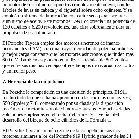
un motor de seis cilindros opuestos completamente nuevo, con los
árboles de levas en cabeza y el cigüeñal sobre ocho cojinetes. Y se
empleó un sistema de lubricación con cárter seco para asegurar el
suministro de aceite. Este motor de 1.991 cc ofrecía una potencia de
130 caballos a 6.200 revoluciones, una cifra sobresaliente para un
propulsor de esa cilindrada.
El Porsche Taycan emplea dos motores síncronos de imanes
permanentes (PSM), con una mayor densidad de potencia, robustez
y mejor carga constante que los motores asíncronos que rinden más
600 CV. También es pionero en utilizar la técnica de 800 voltios,
que entre sus muchas ventajas ofrece tiempos de recarga más cortos
y un menor peso.
7. Herencia de la competición
En Porsche la competición es una cuestión de principios. El 911
recibió todo lo que se había aprendido en las carreras con los 356,
550 Spyder y 718, comenzando por su chasis y la disposición
mecánica de motor trasero de cilindros opuestos. Y muchas de las
soluciones empleadas en el motor del primer 911 venían del
desarrollo del bloque de ocho cilindros de la Fórmula 1.
El Porsche Taycan también recibe de la competición sus dos
motores, similares a los del Porsche 919 Hybrid ganador de las 24