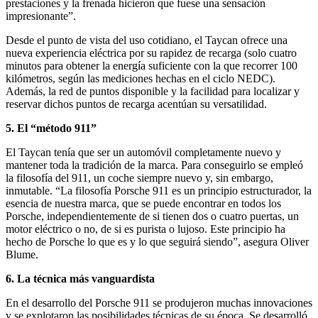
prestaciones y la frenada hicieron que fuese una sensación
impresionante”.
Desde el punto de vista del uso cotidiano, el Taycan ofrece una
nueva experiencia eléctrica por su rapidez de recarga (solo cuatro
minutos para obtener la energía suficiente con la que recorrer 100
kilómetros, según las mediciones hechas en el ciclo NEDC).
Además, la red de puntos disponible y la facilidad para localizar y
reservar dichos puntos de recarga acentúan su versatilidad.
5. El “método 911”
El Taycan tenía que ser un automóvil completamente nuevo y
mantener toda la tradición de la marca. Para conseguirlo se empleó
la filosofía del 911, un coche siempre nuevo y, sin embargo,
inmutable. “La filosofía Porsche 911 es un principio estructurador, la
esencia de nuestra marca, que se puede encontrar en todos los
Porsche, independientemente de si tienen dos o cuatro puertas, un
motor eléctrico o no, de si es purista o lujoso. Este principio ha
hecho de Porsche lo que es y lo que seguirá siendo”, asegura Oliver
Blume.
6. La técnica más vanguardista
En el desarrollo del Porsche 911 se produjeron muchas innovaciones
y se explotaron las posibilidades técnicas de su época. Se desarrolló