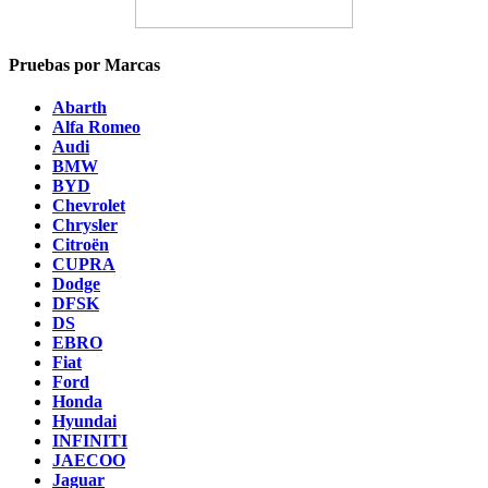
Pruebas por Marcas
Abarth
Alfa Romeo
Audi
BMW
BYD
Chevrolet
Chrysler
Citroën
CUPRA
Dodge
DFSK
DS
EBRO
Fiat
Ford
Honda
Hyundai
INFINITI
JAECOO
Jaguar