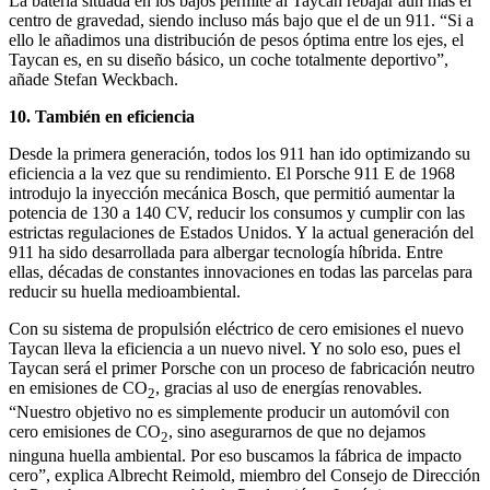
La batería situada en los bajos permite al Taycan rebajar aún más el
centro de gravedad, siendo incluso más bajo que el de un 911. “Si a
ello le añadimos una distribución de pesos óptima entre los ejes, el
Taycan es, en su diseño básico, un coche totalmente deportivo”,
añade Stefan Weckbach.
10. También en eficiencia
Desde la primera generación, todos los 911 han ido optimizando su
eficiencia a la vez que su rendimiento. El Porsche 911 E de 1968
introdujo la inyección mecánica Bosch, que permitió aumentar la
potencia de 130 a 140 CV, reducir los consumos y cumplir con las
estrictas regulaciones de Estados Unidos. Y la actual generación del
911 ha sido desarrollada para albergar tecnología híbrida. Entre
ellas, décadas de constantes innovaciones en todas las parcelas para
reducir su huella medioambiental.
Con su sistema de propulsión eléctrico de cero emisiones el nuevo
Taycan lleva la eficiencia a un nuevo nivel. Y no solo eso, pues el
Taycan será el primer Porsche con un proceso de fabricación neutro
en emisiones de CO
, gracias al uso de energías renovables.
2
“Nuestro objetivo no es simplemente producir un automóvil con
cero emisiones de CO
, sino asegurarnos de que no dejamos
2
ninguna huella ambiental. Por eso buscamos la fábrica de impacto
cero”, explica Albrecht Reimold, miembro del Consejo de Dirección