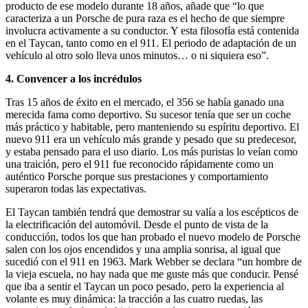
producto de ese modelo durante 18 años, añade que “lo que
caracteriza a un Porsche de pura raza es el hecho de que siempre
involucra activamente a su conductor. Y esta filosofía está contenida
en el Taycan, tanto como en el 911. El periodo de adaptación de un
vehículo al otro solo lleva unos minutos… o ni siquiera eso”.
4. Convencer a los incrédulos
Tras 15 años de éxito en el mercado, el 356 se había ganado una
merecida fama como deportivo. Su sucesor tenía que ser un coche
más práctico y habitable, pero manteniendo su espíritu deportivo. El
nuevo 911 era un vehículo más grande y pesado que su predecesor,
y estaba pensado para el uso diario. Los más puristas lo veían como
una traición, pero el 911 fue reconocido rápidamente como un
auténtico Porsche porque sus prestaciones y comportamiento
superaron todas las expectativas.
El Taycan también tendrá que demostrar su valía a los escépticos de
la electrificación del automóvil. Desde el punto de vista de la
conducción, todos los que han probado el nuevo modelo de Porsche
salen con los ojos encendidos y una amplia sonrisa, al igual que
sucedió con el 911 en 1963. Mark Webber se declara “un hombre de
la vieja escuela, no hay nada que me guste más que conducir. Pensé
que iba a sentir el Taycan un poco pesado, pero la experiencia al
volante es muy dinámica: la tracción a las cuatro ruedas, las