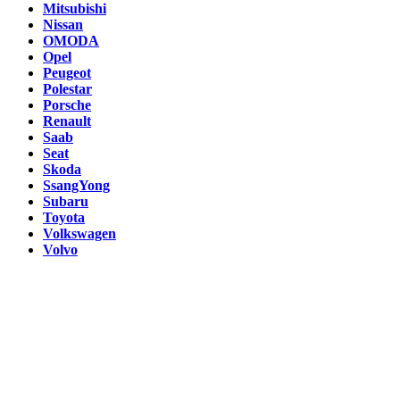
Mitsubishi
Nissan
OMODA
Opel
Peugeot
Polestar
Porsche
Renault
Saab
Seat
Skoda
SsangYong
Subaru
Toyota
Volkswagen
Volvo