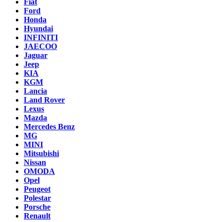
Fiat
Ford
Honda
Hyundai
INFINITI
JAECOO
Jaguar
Jeep
KIA
KGM
Lancia
Land Rover
Lexus
Mazda
Mercedes Benz
MG
MINI
Mitsubishi
Nissan
OMODA
Opel
Peugeot
Polestar
Porsche
Renault