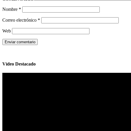
Nombre
*
Correo electrónico
*
Web
Vídeo Destacado
Reproductor
de
vídeo