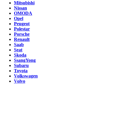
Mitsubishi
Nissan
OMODA
Opel
Peugeot
Polestar
Porsche
Renault
Saab
Seat
Skoda
SsangYong
Subaru
Toyota
Volkswagen
Volvo