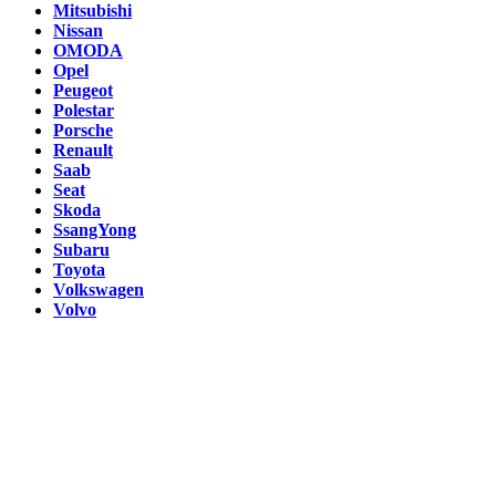
Mitsubishi
Nissan
OMODA
Opel
Peugeot
Polestar
Porsche
Renault
Saab
Seat
Skoda
SsangYong
Subaru
Toyota
Volkswagen
Volvo