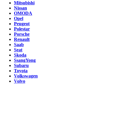
Mitsubishi
Nissan
OMODA
Opel
Peugeot
Polestar
Porsche
Renault
Saab
Seat
Skoda
SsangYong
Subaru
Toyota
Volkswagen
Volvo