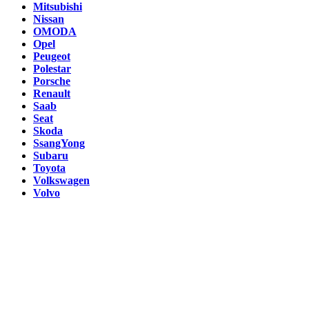
Mitsubishi
Nissan
OMODA
Opel
Peugeot
Polestar
Porsche
Renault
Saab
Seat
Skoda
SsangYong
Subaru
Toyota
Volkswagen
Volvo