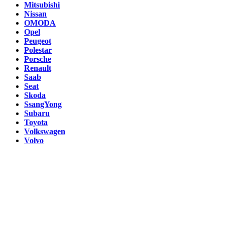
Mitsubishi
Nissan
OMODA
Opel
Peugeot
Polestar
Porsche
Renault
Saab
Seat
Skoda
SsangYong
Subaru
Toyota
Volkswagen
Volvo