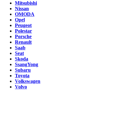
Mitsubishi
Nissan
OMODA
Opel
Peugeot
Polestar
Porsche
Renault
Saab
Seat
Skoda
SsangYong
Subaru
Toyota
Volkswagen
Volvo