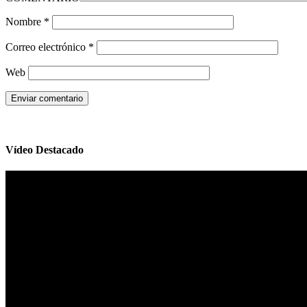
Nombre
*
Correo electrónico
*
Web
Vídeo Destacado
Reproductor
de
vídeo