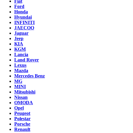
Fiat
Ford
Honda
Hyundai
INFINITI
JAECOO
Jaguar
Jeep
KIA
KGM
Lancia
Land Rover
Lexus
Mazda
Mercedes Benz
MG
MINI
Mitsubishi
Nissan
OMODA
Opel
Peugeot
Polestar
Porsche
Renault