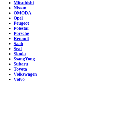
Mitsubishi
Nissan
OMODA
Opel
Peugeot
Polestar
Porsche
Renault
Saab
Seat
Skoda
SsangYong
Subaru
Toyota
Volkswagen
Volvo