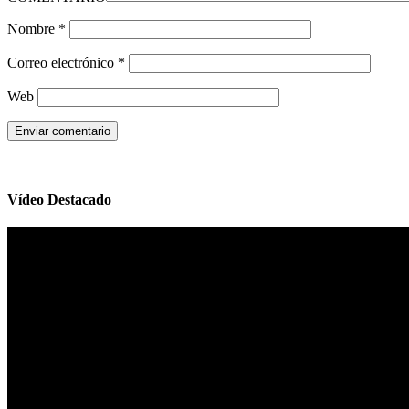
Nombre
*
Correo electrónico
*
Web
Vídeo Destacado
Reproductor
de
vídeo