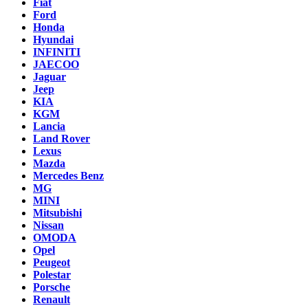
Fiat
Ford
Honda
Hyundai
INFINITI
JAECOO
Jaguar
Jeep
KIA
KGM
Lancia
Land Rover
Lexus
Mazda
Mercedes Benz
MG
MINI
Mitsubishi
Nissan
OMODA
Opel
Peugeot
Polestar
Porsche
Renault