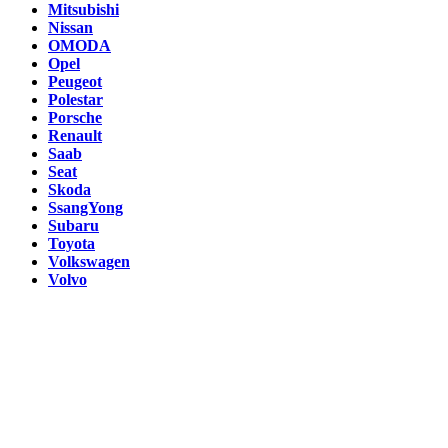
Mitsubishi
Nissan
OMODA
Opel
Peugeot
Polestar
Porsche
Renault
Saab
Seat
Skoda
SsangYong
Subaru
Toyota
Volkswagen
Volvo