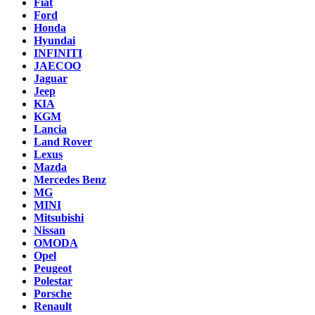
Fiat
Ford
Honda
Hyundai
INFINITI
JAECOO
Jaguar
Jeep
KIA
KGM
Lancia
Land Rover
Lexus
Mazda
Mercedes Benz
MG
MINI
Mitsubishi
Nissan
OMODA
Opel
Peugeot
Polestar
Porsche
Renault