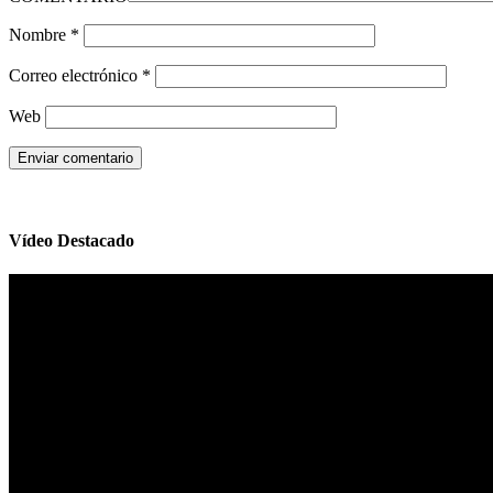
Nombre
*
Correo electrónico
*
Web
Vídeo Destacado
Reproductor
de
vídeo