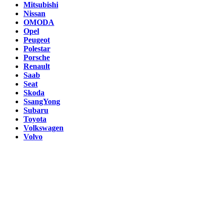
Mitsubishi
Nissan
OMODA
Opel
Peugeot
Polestar
Porsche
Renault
Saab
Seat
Skoda
SsangYong
Subaru
Toyota
Volkswagen
Volvo