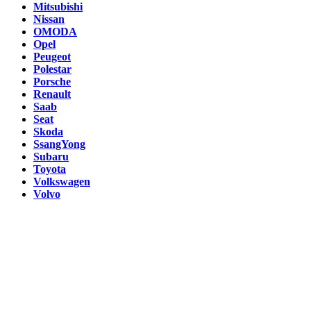
Mitsubishi
Nissan
OMODA
Opel
Peugeot
Polestar
Porsche
Renault
Saab
Seat
Skoda
SsangYong
Subaru
Toyota
Volkswagen
Volvo