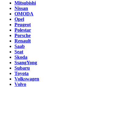
Mitsubishi
Nissan
OMODA
Opel
Peugeot
Polestar
Porsche
Renault
Saab
Seat
Skoda
SsangYong
Subaru
Toyota
Volkswagen
Volvo