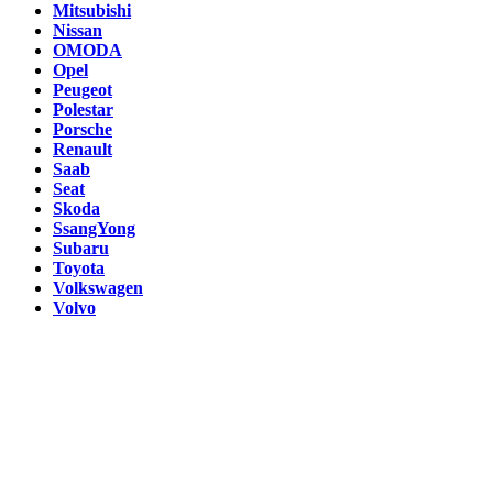
Mitsubishi
Nissan
OMODA
Opel
Peugeot
Polestar
Porsche
Renault
Saab
Seat
Skoda
SsangYong
Subaru
Toyota
Volkswagen
Volvo