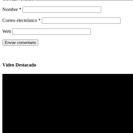
Nombre
*
Correo electrónico
*
Web
Vídeo Destacado
Reproductor
de
vídeo