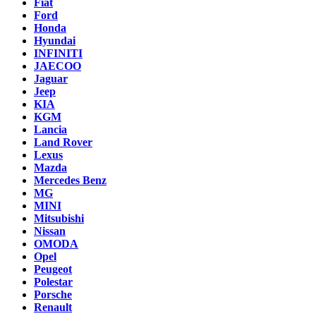
Fiat
Ford
Honda
Hyundai
INFINITI
JAECOO
Jaguar
Jeep
KIA
KGM
Lancia
Land Rover
Lexus
Mazda
Mercedes Benz
MG
MINI
Mitsubishi
Nissan
OMODA
Opel
Peugeot
Polestar
Porsche
Renault