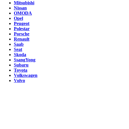
Mitsubishi
Nissan
OMODA
Opel
Peugeot
Polestar
Porsche
Renault
Saab
Seat
Skoda
SsangYong
Subaru
Toyota
Volkswagen
Volvo