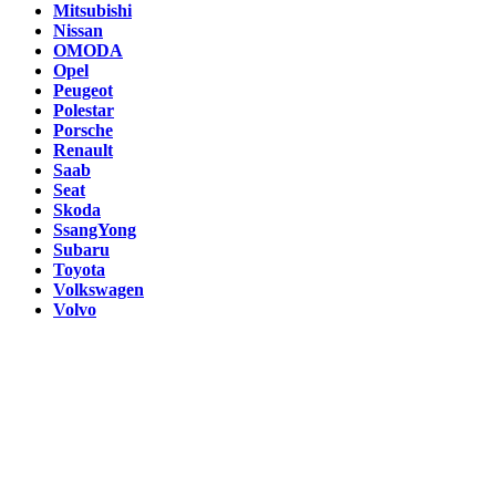
Mitsubishi
Nissan
OMODA
Opel
Peugeot
Polestar
Porsche
Renault
Saab
Seat
Skoda
SsangYong
Subaru
Toyota
Volkswagen
Volvo