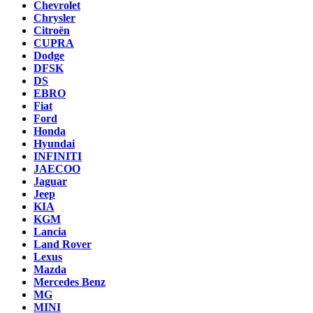
Chevrolet
Chrysler
Citroën
CUPRA
Dodge
DFSK
DS
EBRO
Fiat
Ford
Honda
Hyundai
INFINITI
JAECOO
Jaguar
Jeep
KIA
KGM
Lancia
Land Rover
Lexus
Mazda
Mercedes Benz
MG
MINI