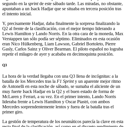
segundo en la
sprint
de este sábado tarde. Las miradas, no obstante,
apuntaban a un Isack Hadjar que se situaba en tercera posición tras
el intento inicial.
Y, precisamente Hadjar, daba finalmente la sorpresa finalizando la
Q2 al frente de la clasificación, con el mejor tiempo liderando a
Lewis Hamilton y Lando Norris. En la otra cara de la moneda, Max
Verstappen tan sólo podía ser séptimo. Eliminados en esta ocasión
eran Nico Hülkenberg, Liam Lawson, Gabriel Bortoleto, Pierre
Gasly, Carlos Sainz y Oliver Bearman. El piloto español no lograba
repetir el milagro de ayer y acababa en decimoquinta posición.
Q3
La hora de la verdad llegaba con una Q3 llena de incógnitas: a la
batalla de los Mercedes tras la
F1 Sprint
y un aparente mejor ritmo
de Antonelli en esta noche de sábado, se sumaba el aliciente de un
muy fuerte Isack Hadjar en la Q2 y el buen estado de forma de
McLaren y Ferrari, a su vez. En el primer intento, Lando Norris
lideraba frente a Lewis Hamilton y Oscar Piastri, con ambos
Mercedes sorprendentemente lentos y fuera de la batalla tras el
primer giro.
La gestión de temperatura de los neumáticos parecía la clave en esta
recta final de la clasificación, así como en el discreto rendimiento de