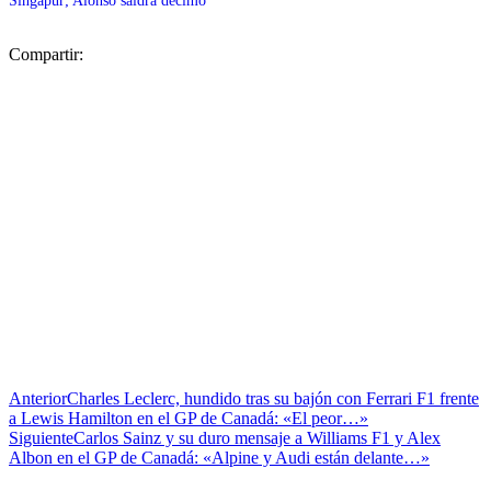
Singapur; Alonso saldrá décimo
Compartir:
Anterior
Charles Leclerc, hundido tras su bajón con Ferrari F1 frente
a Lewis Hamilton en el GP de Canadá: «El peor…»
Siguiente
Carlos Sainz y su duro mensaje a Williams F1 y Alex
Albon en el GP de Canadá: «Alpine y Audi están delante…»