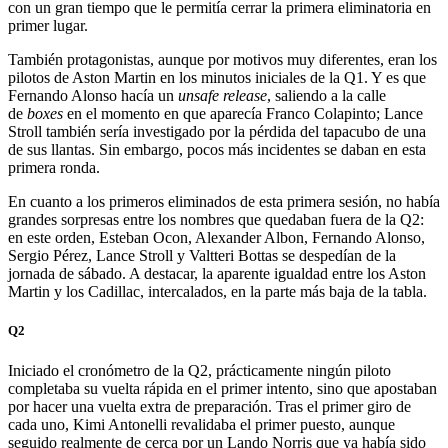
con un gran tiempo que le permitía cerrar la primera eliminatoria en
primer lugar.
También protagonistas, aunque por motivos muy diferentes, eran los
pilotos de Aston Martin en los minutos iniciales de la Q1. Y es que
Fernando Alonso hacía un
unsafe release
, saliendo a la calle
de
boxes
en el momento en que aparecía Franco Colapinto; Lance
Stroll también sería investigado por la pérdida del tapacubo de una
de sus llantas. Sin embargo, pocos más incidentes se daban en esta
primera ronda.
En cuanto a los primeros eliminados de esta primera sesión, no había
grandes sorpresas entre los nombres que quedaban fuera de la Q2:
en este orden, Esteban Ocon, Alexander Albon, Fernando Alonso,
Sergio Pérez, Lance Stroll y Valtteri Bottas se despedían de la
jornada de sábado. A destacar, la aparente igualdad entre los Aston
Martin y los Cadillac, intercalados, en la parte más baja de la tabla.
Q2
Iniciado el cronómetro de la Q2, prácticamente ningún piloto
completaba su vuelta rápida en el primer intento, sino que apostaban
por hacer una vuelta extra de preparación. Tras el primer giro de
cada uno, Kimi Antonelli revalidaba el primer puesto, aunque
seguido realmente de cerca por un Lando Norris que ya había sido