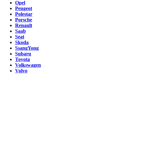
Opel
Peugeot
Polestar
Porsche
Renault
Saab
Seat
Skoda
SsangYong
Subaru
Toyota
Volkswagen
Volvo