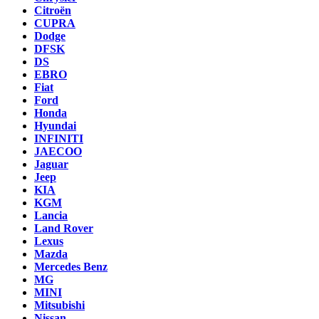
Citroën
CUPRA
Dodge
DFSK
DS
EBRO
Fiat
Ford
Honda
Hyundai
INFINITI
JAECOO
Jaguar
Jeep
KIA
KGM
Lancia
Land Rover
Lexus
Mazda
Mercedes Benz
MG
MINI
Mitsubishi
Nissan