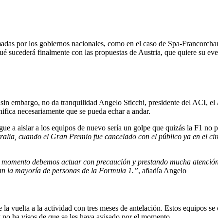
das por los gobiernos nacionales, como en el caso de Spa-Francorcham
ué sucederá finalmente con las propuestas de Austria, que quiere su eve
 sin embargo, no da tranquilidad Angelo Sticchi, presidente del ACI, el
gnifica necesariamente que se pueda echar a andar.
ue a aislar a los equipos de nuevo sería un golpe que quizás la F1 no p
lia, cuando el Gran Premio fue cancelado con el público ya en el cir
e momento debemos actuar con precaución y prestando mucha atención.
an la mayoría de personas de la Formula 1.”
, añadía Angelo
e la vuelta a la actividad con tres meses de antelación. Estos equipos 
y no ha visos de que se les haya avisado por el momento.