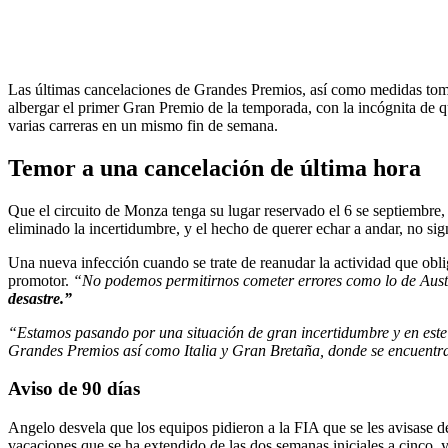
Las últimas cancelaciones de Grandes Premios, así como medidas toma
albergar el primer Gran Premio de la temporada, con la incógnita de q
varias carreras en un mismo fin de semana.
Temor a una cancelación de última hora
Que el circuito de Monza tenga su lugar reservado el 6 se septiembre,
eliminado la incertidumbre, y el hecho de querer echar a andar, no si
Una nueva infección cuando se trate de reanudar la actividad que oblig
promotor.
“No podemos permitirnos cometer errores como lo de Austra
desastre.”
“Estamos pasando por una situación de gran incertidumbre y en est
Grandes Premios así como Italia y Gran Bretaña, donde se encuentr
Aviso de 90 días
Angelo desvela que los equipos pidieron a la FIA que se les avisase d
vacaciones que se ha extendido de las dos semanas iniciales a cinco, 