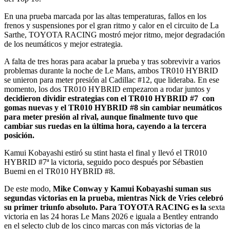
En una prueba marcada por las altas temperaturas, fallos en los
frenos y suspensiones por el gran ritmo y calor en el circuito de La
Sarthe, TOYOTA RACING mostró mejor ritmo, mejor degradación
de los neumáticos y mejor estrategia.
A falta de tres horas para acabar la prueba y tras sobrevivir a varios
problemas durante la noche de Le Mans, ambos TR010 HYBRID
se unieron para meter presión al Cadillac #12, que lideraba. En ese
momento, los dos TR010 HYBRID empezaron a rodar juntos y
decidieron dividir estrategias con el TR010 HYBRID #7 con
gomas nuevas y el TR010 HYBRID #8 sin cambiar neumáticos
para meter presión al rival, aunque finalmente tuvo que
cambiar sus ruedas en la última hora, cayendo a la tercera
posición.
Kamui Kobayashi estiró su stint hasta el final y llevó el TR010
HYBRID #7ª la victoria, seguido poco después por Sébastien
Buemi en el TR010 HYBRID #8.
De este modo,
Mike Conway y Kamui Kobayashi suman sus
segundas victorias en la prueba, mientras Nick de Vries celebró
su primer triunfo absoluto. Para TOYOTA RACING es la
sexta
victoria en las 24 horas Le Mans 2026 e iguala a Bentley entrando
en el selecto club de los cinco marcas con más victorias de la