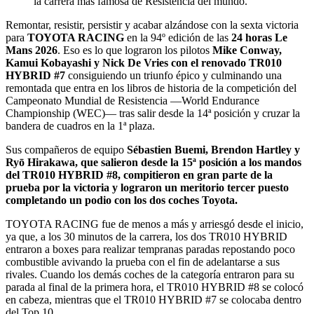
la carrera más famosa de Resistencia del mundo.
Remontar, resistir, persistir y acabar alzándose con la sexta victoria
para
TOYOTA RACING
en la 94º edición de las
24 horas Le
Mans 2026
. Eso es lo que lograron los pilotos
Mike Conway,
Kamui Kobayashi y Nick De Vries con el renovado TR010
HYBRID #7
consiguiendo un triunfo épico y culminando una
remontada que entra en los libros de historia de la competición del
Campeonato Mundial de Resistencia —World Endurance
Championship (WEC)— tras salir desde la 14ª posición y cruzar la
bandera de cuadros en la 1ª plaza.
Sus compañeros de equipo
Sébastien Buemi, Brendon Hartley y
Ryō Hirakawa, que salieron desde la 15ª posición a los mandos
del TR010 HYBRID #8, compitieron en gran parte de la
prueba por la victoria y lograron un meritorio tercer puesto
completando un podio con los dos coches Toyota.
TOYOTA RACING fue de menos a más y arriesgó desde el inicio,
ya que, a los 30 minutos de la carrera, los dos TR010 HYBRID
entraron a boxes para realizar tempranas paradas repostando poco
combustible avivando la prueba con el fin de adelantarse a sus
rivales. Cuando los demás coches de la categoría entraron para su
parada al final de la primera hora, el TR010 HYBRID #8 se colocó
en cabeza, mientras que el TR010 HYBRID #7 se colocaba dentro
del Top 10.