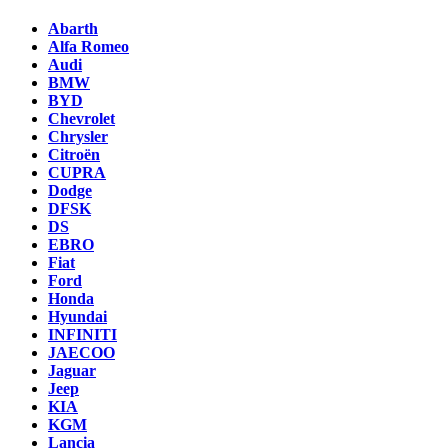
Abarth
Alfa Romeo
Audi
BMW
BYD
Chevrolet
Chrysler
Citroën
CUPRA
Dodge
DFSK
DS
EBRO
Fiat
Ford
Honda
Hyundai
INFINITI
JAECOO
Jaguar
Jeep
KIA
KGM
Lancia