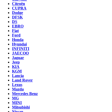
Citroën
CUPRA
Dodge
DFSK
DS
EBRO
Fiat
Ford
Honda
Hyundai
INFINITI
JAECOO
Jaguar
Jeep
KIA
KGM
Lancia
Land Rover
Lexus
Mazda
Mercedes Benz
MG
MINI
Mitsubishi
Nissan