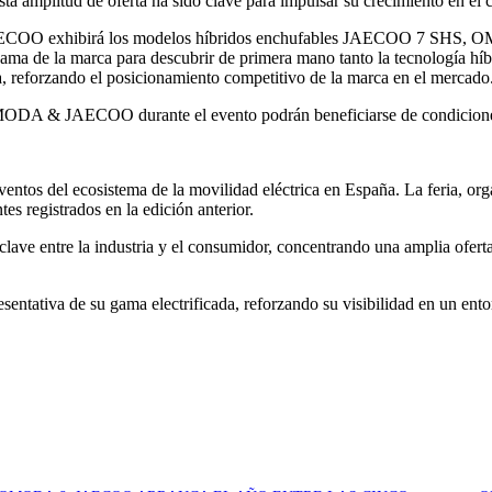
litud de oferta ha sido clave para impulsar su crecimiento en el can
ECOO exhibirá los modelos híbridos enchufables JAECOO 7 SHS,
 gama de la marca para descubrir de primera mano tanto la tecnología 
ía, reforzando el posicionamiento competitivo de la marca en el mercado
ODA & JAECOO durante el evento podrán beneficiarse de condiciones 
entos del ecosistema de la movilidad eléctrica en España. La feria, o
es registrados en la edición anterior.
lave entre la industria y el consumidor, concentrando una amplia oferta 
tiva de su gama electrificada, reforzando su visibilidad en un entorno