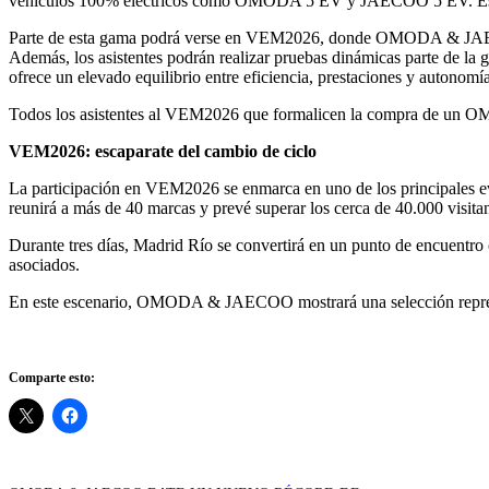
vehículos 100% eléctricos como OMODA 5 EV y JAECOO 5 EV. Esta amp
Parte de esta gama podrá verse en VEM2026, donde OMODA & JA
Además, los asistentes podrán realizar pruebas dinámicas parte de la
ofrece un elevado equilibrio entre eficiencia, prestaciones y autonom
Todos los asistentes al VEM2026 que formalicen la compra de un OM
VEM2026: escaparate del cambio de ciclo
La participación en VEM2026 se enmarca en uno de los principales ev
reunirá a más de 40 marcas y prevé superar los cerca de 40.000 visitant
Durante tres días, Madrid Río se convertirá en un punto de encuentro c
asociados.
En este escenario, OMODA & JAECOO mostrará una selección representa
Comparte esto: