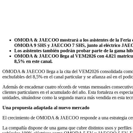
OMODA & JAECOO mostrará a los asistentes de la Feria de
OMODA 9 SHS y JAECOO 7 SHS, junto al eléctrico JAE
Los asistentes también podrán probar parte de la gama hí
OMODA & JAECOO llega al VEM2026 con 4.821 matriculacione
8,5% en este canal.
OMODA & JAECOO llega a la cita del VEM2026 consolidada como una d
enchufables del 8,5% en el canal particular y se afianza así en el po
Además de encadenar cuatro récords de ventas mensuales consecuti
clientes particulares en el acumulado del año. Esta fortaleza es espe
unidades, situándose como la segunda marca más vendida en esta tecn
Una propuesta adaptada al nuevo mercado
El crecimiento de OMODA & JAECOO responde a una estrategia centrada
La compañía dispone de una gama que cubre distintos usos y pe