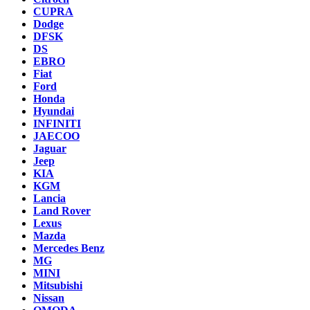
CUPRA
Dodge
DFSK
DS
EBRO
Fiat
Ford
Honda
Hyundai
INFINITI
JAECOO
Jaguar
Jeep
KIA
KGM
Lancia
Land Rover
Lexus
Mazda
Mercedes Benz
MG
MINI
Mitsubishi
Nissan