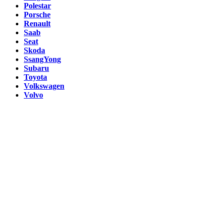
Polestar
Porsche
Renault
Saab
Seat
Skoda
SsangYong
Subaru
Toyota
Volkswagen
Volvo