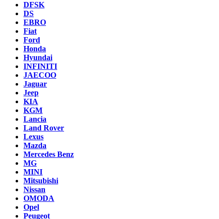
DFSK
DS
EBRO
Fiat
Ford
Honda
Hyundai
INFINITI
JAECOO
Jaguar
Jeep
KIA
KGM
Lancia
Land Rover
Lexus
Mazda
Mercedes Benz
MG
MINI
Mitsubishi
Nissan
OMODA
Opel
Peugeot