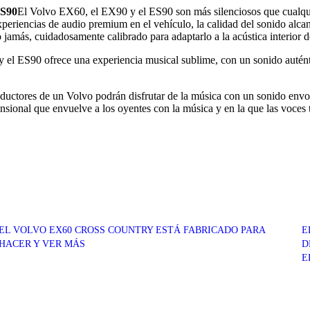
ES90
El Volvo EX60, el EX90 y el ES90 son más silenciosos que cualqui
eriencias de audio premium en el vehículo, la calidad del sonido alcan
amás, cuidadosamente calibrado para adaptarlo a la acústica interior d
l ES90 ofrece una experiencia musical sublime, con un sonido auténtico
uctores de un Volvo podrán disfrutar de la música con un sonido envol
sional que envuelve a los oyentes con la música y en la que las voces
EL VOLVO EX60 CROSS COUNTRY ESTÁ FABRICADO PARA
E
HACER Y VER MÁS
D
E