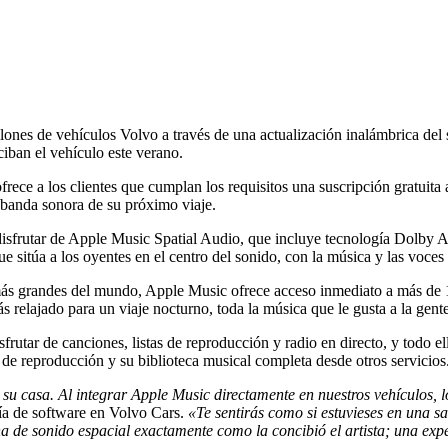
ones de vehículos Volvo a través de una actualización inalámbrica de
ciban el vehículo este verano.
ofrece a los clientes que cumplan los requisitos una suscripción gratuit
a banda sonora de su próximo viaje.
rutar de Apple Music Spatial Audio, que incluye tecnología Dolby At
sitúa a los oyentes en el centro del sonido, con la música y las voces
ás grandes del mundo, Apple Music ofrece acceso inmediato a más de 10
s relajado para un viaje nocturno, toda la música que le gusta a la gente
sfrutar de canciones, listas de reproducción y radio en directo, y todo 
s de reproducción y su biblioteca musical completa desde otros servicios
 su casa. Al integrar Apple Music directamente en nuestros vehículos, l
ía de software en Volvo Cars.
«Te sentirás como si estuvieses en una sa
rna de sonido espacial exactamente como la concibió el artista; una ex